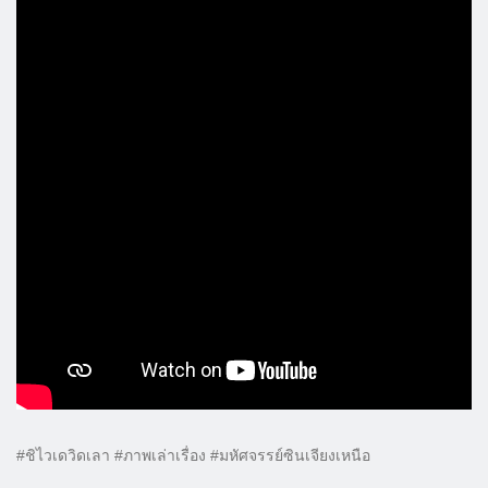
#ชิไวเดวิดเลา #ภาพเล่าเรื่อง #มหัศจรรย์ซินเจียงเหนือ