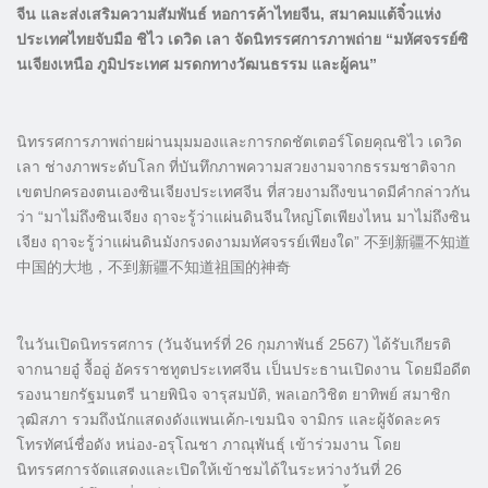
จีน และส่งเสริมความสัมพันธ์ หอการค้าไทยจีน, สมาคมแต้จิ๋วแห่ง
ประเทศไทยจับมือ ชิไว เดวิด เลา จัดนิทรรศการภาพถ่าย “มหัศจรรย์ซิ
นเจียงเหนือ ภูมิประเทศ มรดกทางวัฒนธรรม และผู้คน”
นิทรรศการภาพถ่ายผ่านมุมมองและการกดชัตเตอร์โดยคุณชิไว เดวิด
เลา ช่างภาพระดับโลก ที่บันทึกภาพความสวยงามจากธรรมชาติจาก
เขตปกครองตนเองซินเจียงประเทศจีน ที่สวยงามถึงขนาดมีคำกล่าวกัน
ว่า “มาไม่ถึงซินเจียง ฤาจะรู้ว่าแผ่นดินจีนใหญ่โตเพียงไหน มาไม่ถึงซิน
เจียง ฤาจะรู้ว่าแผ่นดินมังกรงดงามมหัศจรรย์เพียงใด” 不到新疆不知道
中国的大地，不到新疆不知道祖国的神奇
ในวันเปิดนิทรรศการ (วันจันทร์ที่ 26 กุมภาพันธ์ 2567) ได้รับเกียรติ
จากนายอู๋ จื้ออู่ อัครราชทูตประเทศจีน เป็นประธานเปิดงาน โดยมีอดีต
รองนายกรัฐมนตรี นายพินิจ จารุสมบัติ, พลเอกวิชิต ยาทิพย์ สมาชิก
วุฒิสภา รวมถึงนักแสดงดังแพนเค้ก-เขมนิจ จามิกร และผู้จัดละคร
โทรทัศน์ชื่อดัง หน่อง-อรุโณชา ภาณุพันธุ์ เข้าร่วมงาน โดย
นิทรรศการจัดแสดงและเปิดให้เข้าชมได้ในระหว่างวันที่ 26