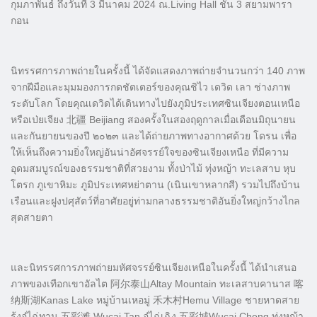
กุมภาพันธ์ ถึงวันที่ 3 มีนาคม 2024 ณ.Living Hall ชั้น 3 สยามพารา
กอน
นิทรรศการภาพถ่ายในครั้งนี้ ได้จัดแสดงภาพถ่ายจำนวนกว่า 140 ภาพ
จากฝีมือและมุมมองการกดชัตเตอร์ของคุณชิไว เดวิด เลา ช่างภาพ
ระดับโลก โดยคุณเดวิดได้เดินทางไปยังภูมิประเทศซินเจียงตอนเหนือ
หรือเป่ยเจียง 北疆 Beijiang สองครั้งในสองฤดูกาลเมื่อเดือนมิถุนายน
และกันยายนของปี ๒๐๒๓ และได้ถ่ายภาพทางอากาศด้วย โดรน เพื่อ
ให้เห็นถึงความยิ่งใหญ่อันน่าอัศจรรย์ใจของซินเจียงเหนือ ที่มีความ
อุดมสมบูรณ์ของธรรมชาติที่สวยงาม ทั้งป่าไม้ ทุ่งหญ้า ทะเลสาบ หุบ
โตรก ภูเขาหิมะ ภูมิประเทศหย่าตาน (เนินเขาหลากสี) รวมไปถึงบ้าน
เรือนและฝูงปศุสัตว์ที่อาศัยอยู่ท่ามกลางธรรมชาติอันยิ่งใหญ่กว้างไกล
สุดสายตา
และนิทรรศการภาพถ่ายมหัศจรรย์ซินเจียงเหนือในครั้งนี้ ได้นำเสนอ
ภาพของเทือกเขาอัลไต 阿尔泰山Altay Mountain ทะเลสาบคานาส 喀
纳斯湖Kanas Lake หมู่บ้านเหอมู่ 禾木村Hemu Village ชายหาดสาย
รุ้งอู๋ไฉ่ทาน 五彩滩 Wucai Tan อู๋ไฉ่เฉิง 五彩城Wucai Cheng ทุ่งหญ้า