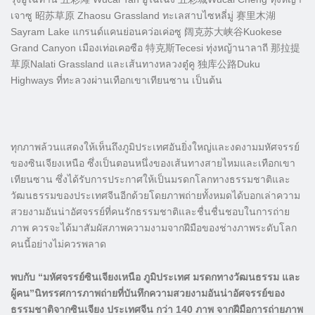
เจาซู 昭苏草原 Zhaosu Grassland ทะเลสาบไซหลี่มู่ 赛里木湖
Sayram Lake แกรนด์แคนย่อนคว่อเค่อซู 阔克苏大峡谷Kuokese
Grand Canyon เมืองเท่อเคอซือ 特克斯Tecesi ทุ่งหญ้านาลาถี 那拉提
草原Nalati Grassland และเส้นทางหลวงตู๋คู 独库公路Duku
Highways ที่ทะลวงผ่านเทือกเขาเทียนซาน เป็นต้น
ทุกภาพล้วนแสดงให้เห็นถึงภูมิประเทศอันยิ่งใหญ่และงดงามมหัศจรรย์
ของซินเจียงเหนือ ซึ่งเป็นตอนหนึ่งของเส้นทางสายไหมและเทือกเขา
เทียนซาน ซึ่งได้รับการประกาศให้เป็นมรดกโลกทางธรรมชาติและ
วัฒนธรรมของประเทศจีนอีกด้วยโดยภาพถ่ายทั้งหมดได้บอกเล่าความ
สวยงามอันน่าอัศจรรย์ที่คนรักธรรมชาติและชื่นชื่นชอบในการถ่าย
ภาพ ควรจะได้มาสัมผัสภาพความงามจากฝีมือของช่างภาพระดับโลก
คนนี้อย่างไม่ควรพลาด
พบกับ “มหัศจรรย์ซินเจียงเหนือ ภูมิประเทศ มรดกทางวัฒนธรรม และ
ผู้คน”นิทรรศการภาพถ่ายที่บันทึกความสวยงามอันน่าอัศจรรย์ของ
ธรรมชาติจากซินเจียง ประเทศจีน กว่า 140 ภาพ จากฝีมือการถ่ายภาพ