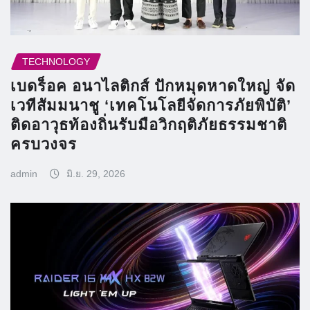
TECHNOLOGY
เบดร็อค อนาไลติกส์ ปักหมุดหาดใหญ่ จัด
เวทีสัมมนาชู ‘เทคโนโลยีจัดการภัยพิบัติ’
ติดอาวุธท้องถิ่นรับมือวิกฤติภัยธรรมชาติ
ครบวงจร
admin
มิ.ย. 29, 2026