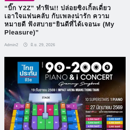
“บิ๊ก Y2Z” ทำฟิน!! ปล่อยซิงเกิ้ลเดี่ยว
เอาใจแฟนคลับ กับเพลงน่ารัก ความ
หมายดี ฟังสบาย“ยินดีที่ได้เจอนะ (My
Pleasure)”
Admin2
มิ.ย. 29, 2026