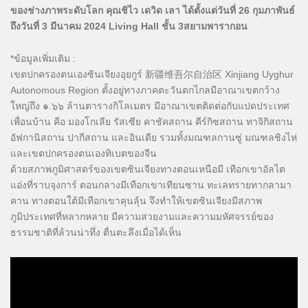
ของช่างภาพระดับโลก คุณชิไว เดวิด เลา ได้ตั้งแต่วันที่ 26 กุมภาพันธ์
ถึงวันที่ 3 มีนาคม 2024 Living Hall ชั้น 3สยามพารากอน
*ข้อมูลเพิ่มเติม :
เขตปกครองตนเองซินเจียงอุยกูร์ 新疆维吾尔自治区 Xinjiang Uyghur
Autonomous Region ตั้งอยู่ทางภาคตะวันตกไกลมีอาณาเขตกว้าง
ใหญ่ถึง ๑.๖๖ ล้านตารางกิโลเมตร มีอาณาเขตติดต่อกับแปดประเทศ
เพื่อนบ้าน คือ มองโกเลีย รัสเซีย คาชัคสถาน คีร์กิซสถาน ทาจิกิสถาน
อัฟกานิสถาน ปากีสถาน และอินเดีย รวมทั้งมณฑลกานซู่ มณฑลชิงไห่
และเขตปกครองตนเองทิเบตของจีน
ด้วยสภาพภูมิศาสตร์ของเขตซินเจียงทางตอนเหนือมี เทือกเขาอัลไต
แอ่งที่ราบจุงการ์ ตอนกลางมีเทือกเขาเทียนซาน ทะเลทรายทากลามา
คาน ทางตอนใต้มีเทือกเขาคุนลุ้น จึงทำให้เขตซินเจียงมีสภาพ
ภูมิประเทศที่หลากหลาย มีความสวยงามและความมหัศจรรย์ของ
ธรรมชาติที่ล้วนน่าทึ่ง ตื่นตะลึงเมื่อได้เห็น