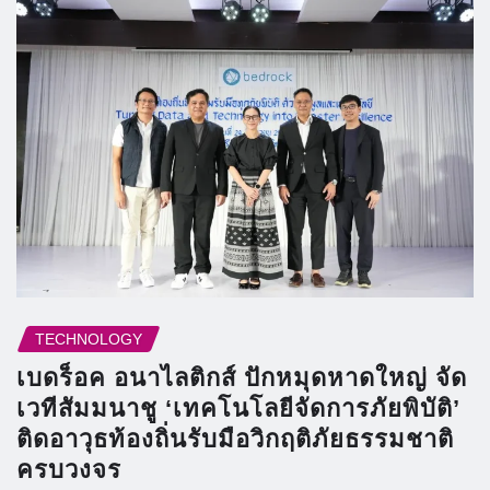
TECHNOLOGY
เบดร็อค อนาไลติกส์ ปักหมุดหาดใหญ่ จัด
เวทีสัมมนาชู ‘เทคโนโลยีจัดการภัยพิบัติ’
ติดอาวุธท้องถิ่นรับมือวิกฤติภัยธรรมชาติ
ครบวงจร