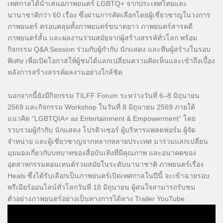
เทศกาลได้นำเสนอภาพยนตร์ LGBTQ+ จากประเทศไทยและ
นานาชาติกว่า 60 เรื่อง ซึ่งผ่านการคัดเลือกโดยผู้เชี่ยวชาญในวงการ
ภาพยนตร์ ครอบคลุมทั้งภาพยนตร์ขนาดยาว ภาพยนตร์สารคดี
ภาพยนตร์สั้น และผลงานร่วมสมัยจากผู้สร้างสรรค์ทั่วโลก พร้อม
กิจกรรม Q&A Session ร่วมกับผู้กำกับ นักแสดง และทีมผู้สร้างในรอบ
พิเศษ เพื่อเปิดโอกาสให้ผู้ชมได้แลกเปลี่ยนความคิดเห็นและเข้าถึงเบื้อง
หลังการสร้างสรรค์ผลงานอย่างใกล้ชิด
​นอกจากนี้ยังมีกิจกรรม TILFF Forum ระหว่างวันที่ 6–8 มิถุนายน
2569 และกิจกรรม Workshop ในวันที่ 8 มิถุนายน 2569 ภายใต้
แนวคิด “LGBTQIA+ as Entertainment & Empowerment” โดย
รวบรวมผู้กำกับ นักแสดง โปรดิวเซอร์ ผู้บริหารแพลตฟอร์ม ผู้จัด
จำหน่าย และผู้เชี่ยวชาญจากหลากหลายประเทศ มาร่วมแลกเปลี่ยน
มุมมองเกี่ยวกับบทบาทของสื่อบันเทิงที่มีคุณภาพ และอนาคตของ
อุตสาหกรรมคอนเทนต์ร่วมสมัยในระดับนานาชาติ ​ภาพยนตร์เรื่อง
Heals ซึ่งได้รับเลือกเป็นภาพยนตร์เปิดเทศกาลในปีนี้ จะเข้าฉายรอบ
พรีเมียร์ออนไลน์ทั่วโลกวันที่ 18 มิถุนายน ผู้สนใจสามารถรับชม
ตัวอย่างภาพยนตร์อย่างเป็นทางการได้ทาง Trailer YouTube :