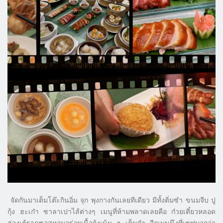
จัดกันมาเต็มโต๊ะกินอิ่ม จุก พุงกางกันเลยทีเดียว มีทั้งติ่มซำ ขนมจีบ ปู
กุ้ง ฮะเก๋า ซาลาเปาไส้ต่างๆ เมนูที่ห้ามพลาดเลยคือ ก๋วยเตี๋ยวหลอด