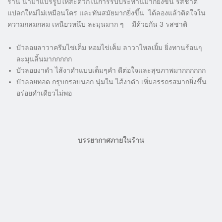
ร้าน นำมาแปรรูปให้สะดวกในการรับประทานมากยิ่งขึ้น รสชาติ
แปลกใหม่ไม่เหมือนใคร และทันสมัยมากยิ่งขึ้น ได้ลองแล้วติดใจใน
ความกลมกลม เหนียวหนึบ ละมุนมาก ๆ มีด้วยกัน 3 รสชาติ
บัวลอยลาวาครีมไข่เค็ม หอมไข่เค็ม ลาวาไหลเยิ้ม ยิ่งทานร้อนๆ
ละมุนลิ้นมากกกกก
บัวลอยงาดำ ไส้งาดำแบบเต็มๆคำ ดีต่อใจและสุขภาพมากกกกกก
บัวลอยทอด กรุบกรอบนอก นุ่มใน ไส้งาดำ เพิ่มอรรถรสมากยิ่งขึ้น
อร่อยคำเดียวไม่พอ
บรรยากาศ​ภายใน​ร้าน​