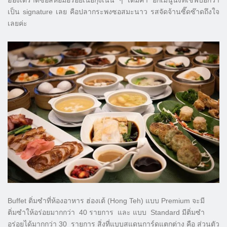
ฮ่องเต้ราดซอสหอมอร่อยเนื้อกุ้งเน้น ๆ เต็มคำ อีกเมนูนึงที่เชฟบอกว่า
เป็น signature เลย คือปลากระพงซอสมะนาว รสจัดจ้านซี๊ดซ๊าดถึงใจ
เลยค่ะ
Buffet ติ่มซำที่ห้องอาหาร ฮ่องเต้ (Hong Teh) แบบ Premium จะมี
ติ่มซำให้อร่อยมากกว่า 40 รายการ และ
แบบ Standard มีติ่มซำ
อร่อยได้มากกว่า 30 รายการ สิ่งที่แบบสแดนการ์ดแตกต่าง คือ ส่วนตัว