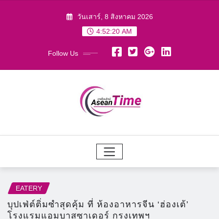
Skip
วันเสาร์, 8 สิงหาคม 2026
to
4:52:21 AM
content
Follow Us
EATERY
บุปเฟ่ต์ติ่มซำสุดคุ้ม ที่ ห้อง​อาหารจีน​ ‘ฮ่องเต้’
โรงแรม​แอม​บาส​ซา​เดอร์​ กรุงเทพฯ​