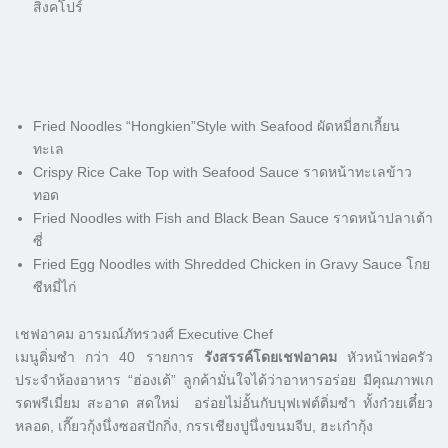
สิงคโปร์
Fried Noodles “Hongkien”Style with Seafood ผัดหมี่ฮกเกี้ยน
ทะเล
Crispy Rice Cake Top with Seafood Sauce ราดหน้าทะเลข้าว
ทอด
Fried Noodles with Fish and Black Bean Sauce ราดหน้าปลาเต้า
ซี่
Fried Egg Noodles with Shredded Chicken in Gravy Sauce โกย
ซีหมี่ไก่
เชฟอาคม อารมณ์ภัทรวงศ์ Executive Chef
เมนูติ่มซำ กว่า 40 รายการ
รังสรรค์โดยเชฟอาคม
หัวหน้าพ่อครัว
ประจำห้องอาหาร “ฮ่องเต้” ลูกค้ามั่นใจได้ว่าอาหารอร่อย มีคุณภาพเก
รดพรีเมี่ยม สะอาด สดใหม่ อร่อยไม่อั้นกับบุฟเฟต์ติ่มซำ ทั้งก๋วยเตี๋ยว
หลอด, เกี๊ยวกุ้งนึ่งซอสปักกิ่ง, กรรเชียงปูนึ่งขนมจีบ, ฮะเก๋ากุ้ง