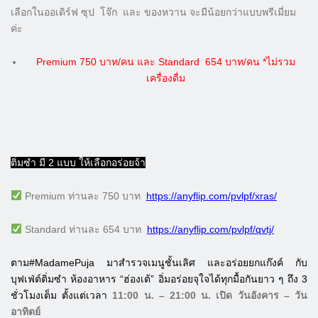
เลือกในออเดิร์ฟ ซุป โจ๊ก และ ของหวาน จะมีน้อยกว่าแบบพรีเมี่ยม
ค่ะ
Premium 750 บาท/คน และ Standard 654 บาท/คน
*ไม่รวม
เครื่องดื่ม
ติ่มซำ มี 2 แบบ ให้เลือกอร่อยจ้า
Premium ท่านละ 750 บาท
https://anyflip.com/pvlpf/xras/
Standard ท่านละ 654 บาท
https://anyflip.com/pvlpf/qvtj/
ตาม#MadamePuja มาสำรวจเมนูชั้นเลิศ และอร่อยยกแก๊งค์ กับ
บุฟเฟ่ต์ติ่มซำ ห้องอาหาร “ฮ่องเต้” อิ่มอร่อยจุใจได้ทุกมื้อกันยาว ๆ ถึง 3
ชั่วโมงเต็ม ตั้งแต่เวลา
11:00 น. – 21:00 น. เปิด วันอังคาร – วัน
อาทิตย์