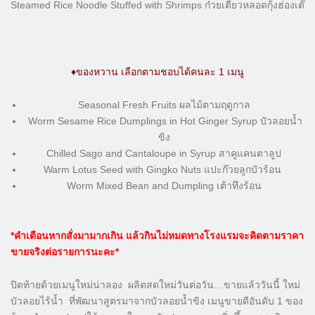
Steamed Rice Noodle Stuffed with Shrimps ก๋วยเตี๋ยวหลอดกุ้งฮ่องเต๊
♦️ของหวาน เลือกตามชอบได้คนละ 1 เมนู
Seasonal Fresh Fruits ผลไม้ตามฤดูกาล
Worm Sesame Rice Dumplings in Hot Ginger Syrup บัวลอยน้ำ
ขิง
Chilled Sago and Cantaloupe in Syrup สาคูแคนตาลูป
Warm Lotus Seed with Gingko Nuts แปะก๊วยลูกบัวร้อน
Worm Mixed Bean and Dumpling เต้าทึงร้อน
*คำเตือนหากสั่งมามากเกิน แล้วกินไม่หมดทางโรงแรมจะคิดตามราคา
ขายจริงต่อรายการนะคะ*
ปิดท้ายด้วยเมนูใหม่น่าลอง ผลิตสดใหม่วันต่อวัน…ขายแล้ววันนี้ ใหม่
บัวลอยไร้น้ำ ที่พัฒนาสูตรมาจากบัวลอยน้ำขิง เมนูขายดีอันดับ 1 ของ