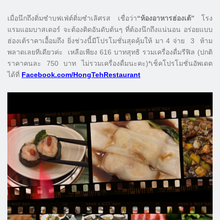
เมื่อนึกถึงติ่มซำบฟเฟ่ต์ติ่มซำเลิศรส เชื่อว่า
“ห้องอาหารฮ่องเต้”
โรง
แรมแอมบาสเดอร์ จะต้องติดอันดับต้นๆ ที่ต้องนึกถึงแน่นอน อร่อยแบบ
ฮ่องเต้ราคาเอื้อมถึง ยิ่งช่วงนี้มีโปรโมชั่นสุดคุ้มให้ มา 4 จ่าย 3 ห้าม
พลาดเลยทีเดียวค่ะ เหลือเพียง 616 บาทสุทธิ รวมเครื่องดื่มรีฟิล (ปกติ
ราคาคนละ 750 บาท ไม่รวมเครื่องดื่มนะคะ)
*เช็คโปรโมชั่นอัพเดต
ได้ที่
Facebook.com/HongTehRestaurant