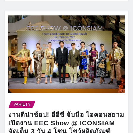
VARIETY
งานดีน่าช้อป! อีอีซี จับมือ ไอคอนสยาม
เปิดงาน EEC Show @ ICONSIAM
จัดเต็ม 3 วัน 4 โซน โชว์ผลิตภัณฑ์