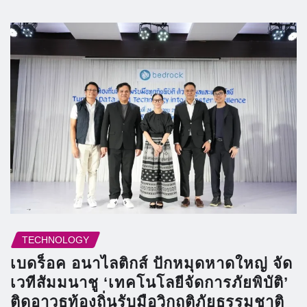
TECHNOLOGY
เบดร็อค อนาไลติกส์ ปักหมุดหาดใหญ่ จัด
เวทีสัมมนาชู ‘เทคโนโลยีจัดการภัยพิบัติ’
ติดอาวุธท้องถิ่นรับมือวิกฤติภัยธรรมชาติ