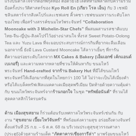
แรงบันดาลใจจากดอกพิกุลทอง ต่อด้วยไฮไลต์ที่ห้ามพลาดกับความร่วม
มือครั้งประวัติศาสตร์ของ
Kyo Roll En (เกียว โรล เอ็น)
กับ 3 เชฟมิ
ชลินสตาร์จากสิงคโปร์และเชฟเดช คิ้วคชา เชฟขนมหวานระดับโลก
ของไทย เพื่อสร้างสรรค์ขนมไหว้พระจันทร์
“Collaboration
Mooncake with 3 Michelin-Star Chefs”
ที่ผสมผสานรสชาติแบบ
ไทย-จีน-ญี่ปุ่น-สิงคโปร์ไว้อย่างน่าสนใจ ทั้งรส Sweet Potato-Oolong
Tea และ Yuzu Lava ที่จะมอบประสบการณ์การกินที่ยากจะลืมเลือน
นอกจากนี้ ยังมี Lava Custard Mooncake ไส้ลาวาเยิ้มๆ ที่การัน
ตีความอร่อยระดับโลกจาก
MX Cakes & Bakery (เอ็มเอกซ์ เค้กแอนด์
เบเกอรี่)
และความหลากหลายที่ชวนให้ค้นหากับ ขนมไหว้
พระจันทร์
Hand-crafted จากร้าน Bakery Hut
ที่มีไส้ขนมไหว้
พระจันทร์ให้เลือกมากที่สุดในไทยกว่า 100 ไส้ ไม่ว่าจะเป็นไส้เมี่ยงคำ
หรือไส้แบล็คทรัฟเฟิลแมคคาเดเมียสุดพรีเมียม ปิดท้ายด้วยความคุ้มค่า
กับ ขนมไหว้พระจันทร์จาก
ร้านกอกใจ
ในชุด
“ทรัพย์อนันต์”
ที่รวมไส้
สุดคลาสสิกไว้ครบครัน
ด้าน เมืองสุขสยาม
ก็ร่วมต้อนรับเทศกาลไหว้พระจันทร์เช่นกัน กับ
งาน
“สุขสยาม เปี๊ยะไหว้จันทร์”
ที่พร้อมส่งความสุข อร่อยถึงดวงจันทร์
ตั้งแต่วันที่ 25 ก.ย. – 6 ต.ค. 68 ณ บริเวณประตูสุขสุวรรณศาลา
(ประตู5)ด้วยสามร้านเด็ด
“ภัตตาคารเชียงการีล่า”
มาพร้อมขนมไหว้