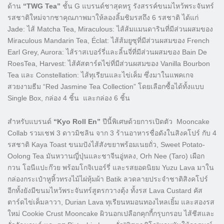
ด้าน
“TWG Tea”
ชั้น G แบรนด์ชาสุดหรู รังสรรค์ขนมไหว้พระจันทร์
รสชาติใหม่จากชาคุณภาพมาให้ลองลิ้มชิมรสถึง 6 รสชาติ ได้แก่
Jade: ไส้ Matcha Tea, Miraculous: ไส้ส้มแมนดารินที่มีส่วนผสมของ
Miraculous Mandarin Tea, Éclat: ไส้ส้มยูซุที่มีส่วนผสมของ French
Earl Grey, Aurora: ไส้ราสเบอร์รี่และลิ้นจี่ที่มีส่วนผสมของ Bain De
RoesTea, Harvest: ไส้คัสตาร์ดไข่ที่มีส่วนผสมของ Vanilla Bourbon
Tea และ Constellation: ไส้ทุเรียนและไข่เค็ม ซึ่งมาในแพคเกจ
สวยงามธีม “Red Jasmine Tea Collection” โดยเลือกซื้อได้ทั้งแบบ
Single Box, กล่อง 4 ชิ้น และกล่อง 6 ชิ้น
สำหรับแบรนด์
“Kyo Roll En”
ปีนี้พิเศษด้วยการเปิดตัว Mooncake
Collab รวมเชฟ 3 ดาวมิชลิน จาก 3 ร้านอาหารชื่อดังในสิงคโปร์ กับ 4
รสชาติ Kaya Toast ขนมปังไส้สังขยาพร้อมเนยถั่ว, Sweet Potato-
Oolong Tea มันหวานญี่ปุ่นและชาจีนอู่หลง, Orh Nee (Taro) เผือก
กวน โอนีแปะก๊วย พร้อมโกจิเบอร์รี่ และรสยอดนิยม Yuzu Lava มาใน
กล่องกระเป๋าหูหิ้วทรงไม้ไผ่หุ้มผ้า Batik ลวดลายประจำชาติสิงคโปร์
อีกทั้งยังมีขนมไหว้พระจันทร์สูตรกวางตุ้ง ทั้งรส Lava Custard คัส
ตาร์ดไข่เค็มลาวา, Durian Lava ทุเรียนหมอนทองไหลเยิ้ม และสองรส
ใหม่ Cookie Crust Mooncake ผิวนอกเปลือกคุกกี้กรุบกรอบ ไส้ชีสและ