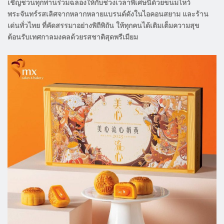
เชิญชวนทุกท่านร่วมฉลองให้กับช่วงเวลาพิเศษนี้ด้วยขนมไหว้
พระจันทร์รสเลิศจากหลากหลายแบรนด์ดังในไอคอนสยาม และร้าน
เด่นทั่วไทย ที่คัดสรรมาอย่างพิถีพิถัน ให้ทุกคนได้เติมเต็มความสุข
ต้อนรับเทศกาลมงคลด้วยรสชาติสุดพรีเมียม