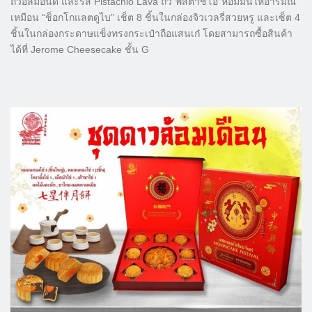
ถั่วอัลมอนด์ และรส Pistachio Lava ถั่ว”พิสตาชิโอ”หอมมันให้อารมณ์
เหมือน “ช็อกโกแลตดูไบ” เช็ต 8 ชิ้นในกล่องจิวเวลรี่สวยหรู และเซ็ต 4
ชิ้นในกล่องกระดาษแข็งทรงกระเป๋าถือแสนเก๋ โดยสามารถซื้อสินค้า
ได้ที่ Jerome Cheesecake ชั้น G