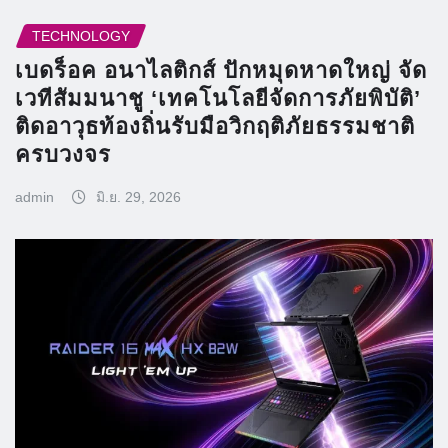
TECHNOLOGY
เบดร็อค อนาไลติกส์ ปักหมุดหาดใหญ่ จัด
เวทีสัมมนาชู ‘เทคโนโลยีจัดการภัยพิบัติ’
ติดอาวุธท้องถิ่นรับมือวิกฤติภัยธรรมชาติ
ครบวงจร
admin
มิ.ย. 29, 2026