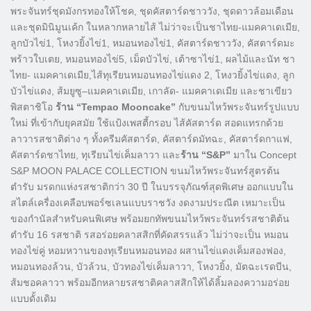
พระจันทร์ชุดมังกรทองให้โชค, ชุดคัสตาร์ดชาววัง, ชุดดาวล้อมเดือน
และชุดมินิมูนเค้ก ในหลากหลายไส้ ไม่ว่าจะเป็นชาไทย-แมคคาเดเมีย,
ลูกบัวไข่1, โหงวยิ้งไข่1, หมอนทองไข่1, คัสตาร์ดชาววัง, คัสตาร์ดมะ
พร้าวใบเตย, หมอนทองไข่5, เม็ดบัวไข่, เต้าซาไข่1, ผลไม้และนัท ชา
ไทย- แมคคาเดเมีย,ไส้ทุเรียนหมอนทองไข่แดง 2, โหงวยิ้งไข่แดง, ลูก
บัวไข่แดง, ส้มยูซู–แมคคาเดเมีย, เกาลัด- แมคคาเดเมีย และชาเขียว
พิสตาชิโอ
ร้าน “Tempao Mooncake”
กับขนมไหว้พระจันทร์รูปแบบ
ใหม่ ที่เข้ากับยุคสมัย ใช้แป้งเพสตี้กรอบ ไส้คัสตาร์ด สอดแทรกด้วย
ลาวารสชาติต่าง ๆ ทั้งครีมคัสตาร์ด, คัสตาร์ดมัทฉะ, คัสตาร์ดกาแฟ,
คัสตาร์ดชาไทย, ทุเรียนไข่เค็มลาวา และ
ร้าน “S&P”
มาใน Concept
S&P MOON PALACE COLLECTION ขนมไหว้พระจันทร์สูตรต้น
ตำรับ มรดกแห่งรสชาติกว่า 30 ปี ในบรรจุภัณฑ์สุดพิเศษ ออกแบบใน
สไตล์เครื่องเคลือบพอร์ซเลนแบบราชวัง งดงามประณีต เหมาะเป็น
ของกำนัลสำหรับคนพิเศษ พร้อมยกทัพขนมไหว้พระจันทร์รสชาติต้น
ตำรับ 16 รสชาติ รสอร่อยคลาสสิกที่คัดสรรแล้ว ไม่ว่าจะเป็น หมอน
ทองไข่คู่ หอมหวานของทุเรียนหมอนทอง ผสานไข่แดงเค็มสองฟอง,
หมอนทองล้วน, บัวล้วน, บัวทองไข่เค็มลาวา, โหงวยิ้ง, มัตฉะเรดบีน,
ส้มชอคลาวา พร้อมอีกหลายรสชาติคลาสสิกให้ได้ลิ้มลองความอร่อย
แบบดั้งเดิม