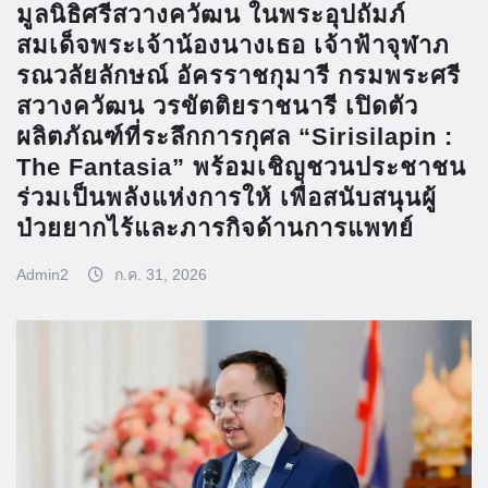
มูลนิธิศรีสวางควัฒน ในพระอุปถัมภ์
สมเด็จพระเจ้าน้องนางเธอ เจ้าฟ้าจุฬาภ
รณวลัยลักษณ์ อัครราชกุมารี กรมพระศรี
สวางควัฒน วรขัตติยราชนารี เปิดตัว
ผลิตภัณฑ์ที่ระลึกการกุศล “Sirisilapin :
The Fantasia” พร้อมเชิญชวนประชาชน
ร่วมเป็นพลังแห่งการให้ เพื่อสนับสนุนผู้
ป่วยยากไร้และภารกิจด้านการแพทย์
Admin2
ก.ค. 31, 2026