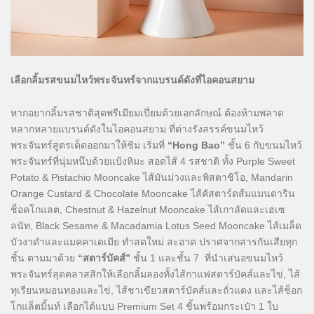
เลือกลิ้มรสขนมไหว้พระจันทร์จากแบรนด์ดังที่ไอคอนสยาม
หากอยากลิ้มรสชาติสุดพรีเมียมเปี่ยมด้วยเอกลักษณ์ ต้องห้ามพลาด
หลากหลายแบรนด์ดังในไอคอนสยาม ที่ต่างรังสรรค์ขนมไหว้
พระจันทร์สูตรเด็ดออกมาให้ชิม เริ่มที่
“Hong Bao”
ชั้น 6 กับขนมไหว้
พระจันทร์ที่นุ่มหนึบด้วยแป้งหิมะ สอดไส้ 4 รสชาติ ทั้ง Purple Sweet
Potato & Pistachio Mooncake ไส้มันม่วงและพิสตาชิโอ, Mandarin
Orange Custard & Chocolate Mooncake ไส้คัสตาร์ดส้มแมนดาริน
ช็อคโกแลต, Chestnut & Hazelnut Mooncake ไส้เกาลัดและเฮเซ
ลนัท, Black Sesame & Macadamia Lotus Seed Mooncake ไส้เมล็ด
บัวงาดำและแมคคาเดเมีย ทำสดใหม่ สะอาด ปราศจากสารกันเสียทุก
ชิ้น ตามมาด้วย
“สตาร์บัคส์”
ชั้น 1 และชั้น 7 ที่นำเสนอขนมไหว้
พระจันทร์สุดคลาสสิกให้เลือกลิ้มลองทั้งไส้กาแฟสตาร์บัคส์และไข่, ไส้
ทุเรียนหมอนทองและไข่, ไส้ชาเขียวสตาร์บัคส์และถั่วแดง และไส้ช็อก
โกแล็ตมิ้นท์ เลือกได้แบบ Premium Set 4 ชิ้นพร้อมกระเป๋า 1 ใบ