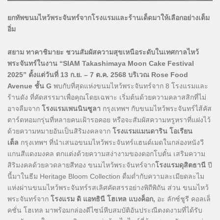
ยกทัพขนมไหว้พระจันทร์จากโรงแรมและร้านเด็ดมาให้เลือกอย่างเต็ม
อิ่ม
สยาม ทาคาชิมายะ ชวนสัมผัสความสุขเหนือระดับในเทศกาลไหว้
พระจันทร์ในงาน “SIAM Takashimaya Moon Cake Festival
2025” ตั้งแต่วันที่ 13 ก.ย. – 7 ต.ค. 2568 บริเวณ Rose Food
Avenue ชั้น G
พบกับที่สุดแห่งขนมไหว้พระจันทร์จาก 8 โรงแรมและ
ร้านดัง ที่คัดสรรมาเพื่อคุณโดยเฉพาะ เริ่มต้นด้วยความคลาสสิกที่ไม่
อาจลืมจาก
โรงแรมเพนนินซูลา
กรุงเทพฯ กับขนมไหว้พระจันทร์ไส้คัส
ตาร์ดหอมกรุ่นที่หลายคนเฝ้ารอคอย หรือจะสัมผัสความหรูหราที่แฝงไว้
ด้วยความหมายอันเป็นสิริมงคลจาก
โรงแรมแมนดาริน โอเรียน
เต็ล
กรุงเทพฯ ที่นำเสนอขนมไหว้พระจันทร์แฮนด์เมดในกล่องหนังวี
แกนสีแดงมงคล ตกแต่งด้วยความสง่างามของดอกโบตั๋น เสริมความ
สิริมงคลด้วยลวดลายสีทอง ขนมไหว้พระจันทร์จาก
โรงแรมดุสิตธานี
ปี
นี้มาในธีม Heritage Bloom Collection ดื่มด่ำกับความละเมียดละไม
แห่งผ่านขนมไหว้พระจันทร์รสเลิศคัดสรรอย่างพิถีพิถัน ส่วน ขนมไหว้
พระจันทร์จาก
โรงแรม ดิ แอทธินี โฮเทล แบงค็อก,
อะ ลักซ์ชูรี คอลเล็
คชั่น โฮเทล มาพร้อมกล่องดีไซน์หีบสมบัติอันประณีตงดงามที่ได้รับ