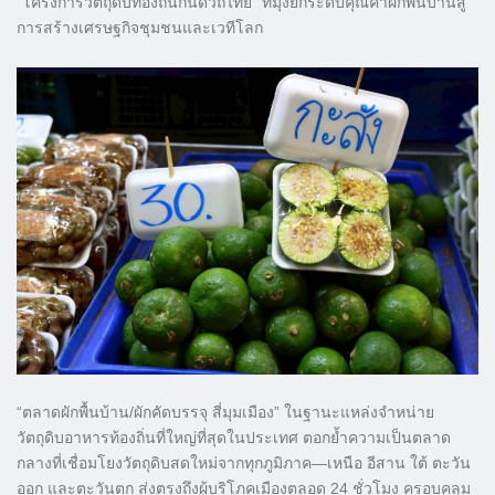
“โครงการวัตถุดิบท้องถิ่นกินดีวิถีไทย” ที่มุ่งยกระดับคุณค่าผักพื้นบ้านสู่
การสร้างเศรษฐกิจชุมชนและเวทีโลก
“ตลาดผักพื้นบ้าน/ผักคัดบรรจุ สี่มุมเมือง” ในฐานะแหล่งจำหน่าย
วัตถุดิบอาหารท้องถิ่นที่ใหญ่ที่สุดในประเทศ ตอกย้ำความเป็นตลาด
กลางที่เชื่อมโยงวัตถุดิบสดใหม่จากทุกภูมิภาค—เหนือ อีสาน ใต้ ตะวัน
ออก และตะวันตก ส่งตรงถึงผู้บริโภคเมืองตลอด 24 ชั่วโมง ครอบคลุม