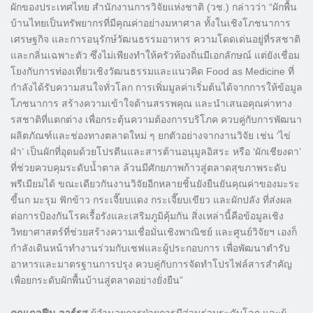
ผักของประเทศไทย สำนักงานการวิจัยแห่งชาติ (วช.) กล่าวว่า “ผักพื้น
บ้านไทยเป็นทรัพยากรที่มีคุณค่าอย่างมหาศาล ทั้งในเชิงโภชนาการ
เศรษฐกิจ และการอนุรักษ์วัฒนธรรมอาหาร ความโดดเด่นอยู่ที่รสชาติ
และกลิ่นเฉพาะตัว ซึ่งไม่เพียงทำให้ครัวท้องถิ่นมีเอกลักษณ์ แต่ยังเชื่อม
โยงกับการท่องเที่ยวเชิงวัฒนธรรมและแนวคิด Food as Medicine ที่
กำลังได้รับความสนใจทั่วโลก การเพิ่มมูลค่าเริ่มต้นได้จากการให้ข้อมูล
โภชนาการ สร้างความเข้าใจด้านสรรพคุณ และนำเสนอคุณค่าทาง
รสชาติที่แตกต่าง เพื่อกระตุ้นความต้องการบริโภค ควบคู่กับการพัฒนา
ผลิตภัณฑ์และช่องทางตลาดใหม่ ๆ ยกตัวอย่างจากงานวิจัย เช่น ‘ไข่
ผำ’ เป็นผักที่อุดมด้วยโปรตีนและสารต้านอนุมูลอิสระ หรือ ‘ผักเชียงดา’
ที่ช่วยควบคุมระดับน้ำตาล ล้วนมีศักยภาพก้าวสู่ตลาดสุขภาพระดับ
พรีเมียมได้ ขณะเดียวกันงานวิจัยอีกหลายชิ้นยังยืนยันคุณค่าของมะระ
ขี้นก มะรุม ฟักข้าว กระเจี๊ยบแดง กระเจี๊ยบเขียว และผักปลัง ที่ส่งผล
ต่อการป้องกันโรคเรื้อรังและเสริมภูมิคุ้มกัน สิ่งเหล่านี้คือข้อมูลเชิง
วิทยาศาสตร์ที่ช่วยสร้างความเชื่อมั่นเชิงพาณิชย์ และศูนย์วิจัยฯ เองก็
กำลังเดินหน้าทำงานร่วมกับเชฟและผู้ประกอบการ เพื่อพัฒนาตำรับ
อาหารและมาตรฐานการปรุง ควบคู่กับการจัดทำโปรไฟล์สารสำคัญ
เพื่อยกระดับผักพื้นบ้านสู่ตลาดอย่างยั่งยืน”
คุณเดลฟีน ลาร์รูส
ผู้อำนวยการฝ่ายการมีส่วนร่วมระดับโลก และผู้