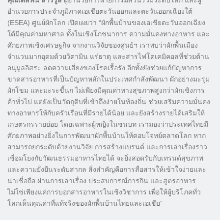
อำนวยการประจำภูมิภาคเอเชียตะวันออกและตะวันออกเฉียงใต้
(ESEA) ศูนย์ผักโลก เปิดเผยว่า “ผักพื้นบ้านของเอเชียตะวันออกเฉียง
ใต้มีคุณค่ามหาศาล ทั้งในเชิงโภชนาการ ความมั่นคงทางอาหาร และ
ศักยภาพเชิงเศรษฐกิจ จากงานวิจัยของศูนย์ฯ เราพบว่าผักพื้นเมือง
จำนวนมากอุดมด้วยวิตามิน แร่ธาตุ และสารไฟโตเคมิคอลที่ช่วยต้าน
อนุมูลอิสระ ลดความเสี่ยงของโรคเรื้อรัง อีกทั้งยังช่วยแก้ปัญหาการ
ขาดสารอาหารที่เป็นปัญหาหลักในประเทศกำลังพัฒนา ผักอย่างมะรุม
ผักโขม และมะระขี้นก ไม่เพียงมีคุณค่าทางสุขภาพสูงกว่าผักเชิงการ
ค้าทั่วไป แต่ยังเป็นวัตถุดิบที่เข้าถึงง่ายในท้องถิ่น ช่วยเสริมความมั่นคง
ทางอาหารให้กับครัวเรือนที่มีรายได้น้อย และยังสร้างรายได้เสริมให้
เกษตรกรรายย่อย โดยเฉพาะผู้หญิงในชนบท เรามองว่าประเทศไทยมี
ศักยภาพอย่างยิ่งในการพัฒนาผักพื้นบ้านให้ตอบโจทย์ตลาดโลก หาก
สามารถยกระดับด้วยงานวิจัย การสร้างแบรนด์ และการเล่าเรื่องราว
เชื่อมโยงกับวัฒนธรรมอาหารไทยได้ จะยิ่งสอดรับกับเทรนด์สุขภาพ
และความยั่งยืนระดับสากล สิ่งสำคัญคือการสื่อสารให้เข้าใจง่ายและ
น่าเชื่อถือ ผ่านการเล่าเรื่อง ประสบการณ์การกิน และสูตรอาหาร
ไม่ใช่เพียงแค่การบอกสารอาหารในเชิงวิชาการ เพื่อให้ผู้บริโภคทั่ว
โลกเห็นคุณค่าที่แท้จริงของผักพื้นบ้านไทยและเอเชีย”