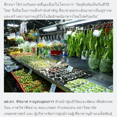
ที่กรมฯ ได้ร่วมกับตลาดสี่มุมเมืองในโครงการ ‘วัตถุดิบท้องถิ่นกินดีวิถี
ไทย’ จึงถือเป็นการผนึกกำลังสำคัญ ที่จะช่วยยกระดับอาหารถิ่นสู่สากล
และสร้างความภาคภูมิใจในอัตลักษณ์อาหารไทยไปพร้อมกัน”
ผศ.ดร. ชัชมาศ กาญจนอุดมการ
หัวหน้าศูนย์วิจัยและพัฒนาพืชผักเขต
ร้อน ภาควิชาพืชสวน คณะเกษตร กำแพงแสน มหาวิทยาลัย
เกษตรศาสตร์ และ ผู้บริหารจัดการศูนย์รวมผู้เชี่ยวชาญด้านเมล็ดพันธุ์