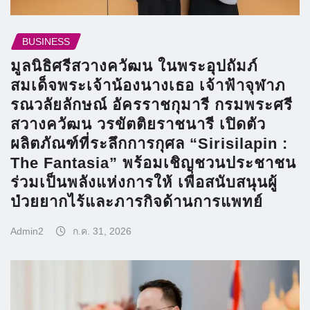
BUSINESS
มูลนิธิศรีสวางควัฒน ในพระอุปถัมภ์
สมเด็จพระเจ้าน้องนางเธอ เจ้าฟ้าจุฬาภ
รณวลัยลักษณ์ อัครราชกุมารี กรมพระศรี
สวางควัฒน วรขัตติยราชนารี เปิดตัว
ผลิตภัณฑ์ที่ระลึกการกุศล “Sirisilapin :
The Fantasia” พร้อมเชิญชวนประชาชน
ร่วมเป็นพลังแห่งการให้ เพื่อสนับสนุนผู้
ป่วยยากไร้และภารกิจด้านการแพทย์
Admin2
ก.ค. 31, 2026