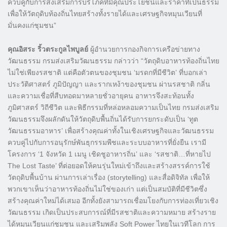
ควบคู่กับการส่งเสริมการบริโภคที่มีคุณประโยชน์และราคาที่เป็นธรรม
เพื่อให้วัตถุดิบท้องถิ่นไทยสร้างทั้งรายได้และเศรษฐกิจหมุนเวียนที่
มั่นคงแก่ชุมชน”
คุณอิสระ ริ้วตระกูลไพบูลย์
ผู้อำนวยการกองกิจการเครือข่ายทาง
วัฒนธรรม กรมส่งเสริมวัฒนธรรม กล่าวว่า “วัตถุดิบอาหารท้องถิ่นไทย
ไม่ใช่เพียงรสชาติ แต่คือตัวตนของชุมชน ‘มรดกที่มีชีวิต’ ที่บอกเล่า
ประวัติศาสตร์ ภูมิปัญญา และรากเหง้าของชุมชน ผ่านรสชาติ กลิ่น
และความเชื่อที่สืบทอดมาหลายชั่วอายุคน อาหารจึงสะท้อนทั้ง
ภูมิศาสตร์ วิถีชีวิต และพิธีกรรมที่หล่อหลอมความเป็นไทย กรมส่งเสริม
วัฒนธรรมจึงผลักดันให้วัตถุดิบพื้นถิ่นได้รับการยกระดับเป็น ‘ทูต
วัฒนธรรมอาหาร’ เพื่อสร้างคุณค่าทั้งในเชิงเศรษฐกิจและวัฒนธรรม
ควบคู่ไปกับการอนุรักษ์พันธุกรรมพืชและระบบอาหารที่ยั่งยืน เรามี
โครงการ ‘1 จังหวัด 1 เมนู เชิดชูอาหารถิ่น’ และ ‘รสชาติ…ที่หายไป
The Lost Taste’ ที่ต่อยอดให้คนรุ่นใหม่เข้าถึงและสร้างสรรค์การใช้
วัตถุดิบพื้นบ้าน ผ่านการเล่าเรื่อง (storytelling) และสื่อดิจิทัล เพื่อให้
พวกเขาเห็นว่าอาหารท้องถิ่นไม่ใช่ของเก่า แต่เป็นสมบัติที่มีชีวิตซึ่ง
สร้างคุณค่าใหม่ได้เสมอ อีกทั้งยังสามารถเชื่อมโยงกับการท่องเที่ยวเชิง
วัฒนธรรม เกิดเป็นประสบการณ์ที่มีรสชาติและความหมาย สร้างราย
ได้หมุนเวียนแก่ชุมชน และเสริมพลัง Soft Power ไทยในเวทีโลก การ