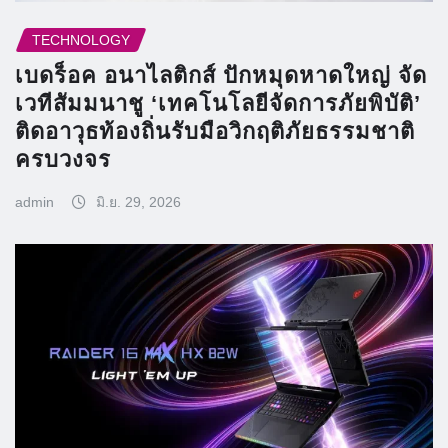
TECHNOLOGY
เบดร็อค อนาไลติกส์ ปักหมุดหาดใหญ่ จัด
เวทีสัมมนาชู ‘เทคโนโลยีจัดการภัยพิบัติ’
ติดอาวุธท้องถิ่นรับมือวิกฤติภัยธรรมชาติ
ครบวงจร
admin
มิ.ย. 29, 2026