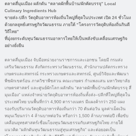
ตลาดสี่มุมเมือง ผลักดัน “ตลาดผักพื้นบ้าน/ผักคัดบรรจุ” Local
Culinary Ingredients Hub
ขายส่ง-ปลีก วัตถุดิบอาหารท้องถิ่นใหญ่ที่สุดในประเทศ เปิด 24 ชั่วโมง
ด้วยกลยุทธ์เศรษฐกิจวัฒนธรรม ภายใต้ “โครงการวัตถุดิบท้องถิ่นกินดี
วิถีไทย”
ที่มุ่งยกระดับทุนวัฒนธรรมอาหารไทยให้เป็นพลังขับเคลื่อนเศรษฐกิจ
อย่างยั่งยืน
ตลาดสี่มุมเมือง จับมือหน่วยงานราชการและเอกชน โดยมี กรมส่ง
เสริมวัฒนธรรม สังกัดกระทรวงวัฒนธรรม, สำนักงานปลัดกระทรวง
เกษตรและสหกรณ์ กระทรวงเกษตรและสหกรณ์, ศูนย์วิจัยและพัฒนา
พืชผักเขตร้อน ภาควิชาพืชสวน คณะเกษตร กำแพงแสน มหาวิทยาลัย
เกษตรศาสตร์ และศูนย์ผักโลก ผลักดัน “ตลาดผักพื้นบ้าน/ผักคัดบรรจุ สี่
มุมเมือง” แหล่งจำหน่ายวัตถุดิบอาหารท้องถิ่นทั้งส่ง–ปลีกที่ใหญ่ที่สุดใน
ประเทศไทย บนพื้นที่กว่า 4,900 ตารางเมตร มีแผงค้ากว่า 250 แผง
รองรับปริมาณวัตถุดิบอาหารท้องถิ่นกว่า 70 ตันต่อวัน มูลค่าเม็ดเงิน
หมุนเวียนกว่า 4 ล้านบาทต่อวัน หรือกว่า 1,500 ล้านบาทต่อปี เพื่อขับ
เคลื่อนยุทธศาสตร์เชื่อมโยงทุนวัฒนธรรมกับเศรษฐกิจไทย ภายใต้
แนวคิด “ผลักดันทุนวัฒนธรรมสู่ทุนเศรษฐกิจ” และต่อยอดเป็น