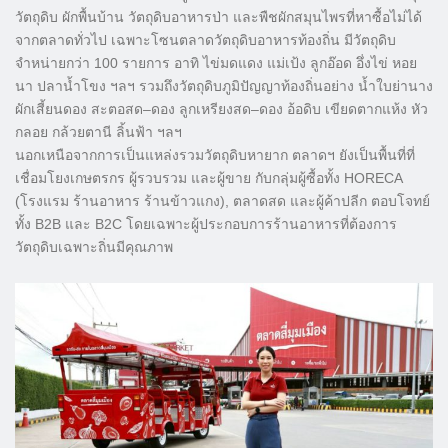
วัตถุดิบ ผักพื้นบ้าน วัตถุดิบอาหารป่า และพืชผักสมุนไพรที่หาซื้อไม่ได้
จากตลาดทั่วไป เฉพาะโซนตลาดวัตถุดิบอาหารท้องถิ่น มีวัตถุดิบ
จำหน่ายกว่า 100 รายการ อาทิ ไข่มดแดง แม่เป้ง ลูกอ๊อด อึ่งไข่ หอย
นา ปลาน้ำโขง ฯลฯ รวมถึงวัตถุดิบภูมิปัญญาท้องถิ่นอย่าง น้ำใบย่านาง
ผักเสี้ยนดอง สะตอสด–ดอง ลูกเหรียงสด–ดอง อ้อดิบ เขียดตากแห้ง หัว
กลอย กล้วยตานี ลิ้นฟ้า ฯลฯ
นอกเหนือจากการเป็นแหล่งรวมวัตถุดิบหายาก ตลาดฯ ยังเป็นพื้นที่ที่
เชื่อมโยงเกษตรกร ผู้รวบรวม และผู้ขาย กับกลุ่มผู้ซื้อทั้ง HORECA
(โรงแรม ร้านอาหาร ร้านข้าวแกง), ตลาดสด และผู้ค้าปลีก ตอบโจทย์
ทั้ง B2B และ B2C โดยเฉพาะผู้ประกอบการร้านอาหารที่ต้องการ
วัตถุดิบเฉพาะถิ่นมีคุณภาพ