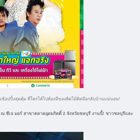
ปปิ้งสุดคุ้ม ที่ใครได้ไปต้องมีของติดไม้ติดมือกลับบ้านแน่นอน!
 ณ ซีเจ มอร์ สาขาตลาดอุดมกิตติ์ 2 จังหวัดชลบุรี งานนี้! ชาวชลบุรีและ