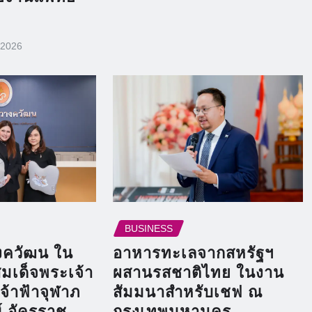
 2026
BUSINESS
างควัฒน ใน
อาหารทะเลจากสหรัฐฯ
สมเด็จพระเจ้า
ผสานรสชาติไทย ในงาน
จ้าฟ้าจุฬาภ
สัมมนาสำหรับเชฟ ณ
์ อัครราช
กรุงเทพมหานคร