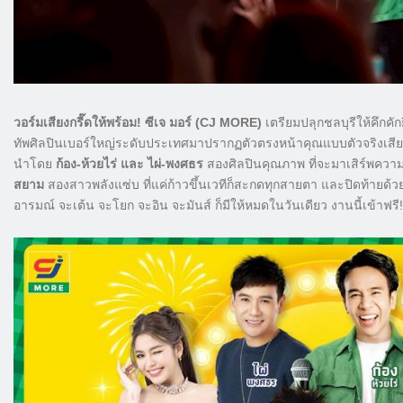
วอร์มเสียงกรี๊ดให้พร้อม! ซีเจ มอร์ (CJ MORE)
เตรียมปลุกชลบุรีให้คึกคัก
ทัพศิลปินเบอร์ใหญ่ระดับประเทศมาปรากฏตัวตรงหน้าคุณแบบตัวจริงเสียง
นำโดย
ก้อง-ห้วยไร่ และ ไผ่-พงศธร
สองศิลปินคุณภาพ ที่จะมาเสิร์พความม
สยาม
สองสาวพลังแซ่บ ที่แค่ก้าวขึ้นเวทีก็สะกดทุกสายตา และปิดท้ายด้
อารมณ์ จะเต้น จะโยก จะอิน จะมันส์ ก็มีให้หมดในวันเดียว งานนี้เข้าฟรี!