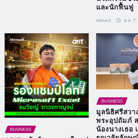
และนักฟื้นฟู
Admin2
ส.ค. 7,
BUSINESS
มูลนิธิศรีสว
พระอุปถัมภ์ 
น้องนางเธอ เ
BUSINESS
รณวลัยลักษณ