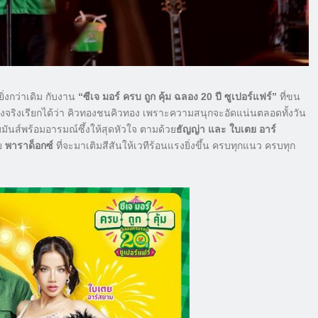
ยิ่งกว่าเดิม กับงาน
“ซีเจ มอร์ ครบ ถูก คุ้ม ฉลอง 20 ปี ซูเปอร์แฟร์”
ที่ขน
จริงเรียกได้ว่า คิวทองชนคิวทอง เพราะความสนุกจะอัดแน่นตลอดทั้งวัน
ันส์พร้อมอารมณ์ซึ้งให้สุดหัวใจ ตามด้วย
ธัญญ่า และ ใบเตย อาร์
วย
พาราด็อกซ์
ที่จะมาเติมสีสันให้เวทีร้อนแรงยิ่งขึ้น ครบทุกแนว ครบทุก