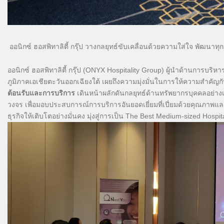
ออนิกซ์ ฮอสพิทาลิตี้ กรุ๊ป วางกลยุทธ์ขับเคลื่อนด้วยความใส่ใจ พัฒนาท
ออนิกซ์ ฮอสพิทาลิตี้ กรุ๊ป (ONYX Hospitality Group) ผู้นำด้านการบริห
ภูมิภาคเอเชียตะวันออกเฉียงใต้ เผยถึงความมุ่งมั่นในการให้ความสำคั
ต้อนรับและการบริการ
เดินหน้าผลักดันกลยุทธ์ด้านทรัพยากรบุคคลอย่า
วงจร เพื่อมอบประสบการณ์การบริการอันยอดเยี่ยมที่เปี่ยมด้วยคุณภาพแล
ธุรกิจให้เติบโตอย่างมั่นคง มุ่งสู่การเป็น The Best Medium-sized Hos