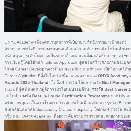
ONYX Academy เพื่อพัฒนาบุคลากรที่เปี่ยมประสิทธิภาพอย่างมีกลยุทธ์
ด้วยความเข้าใจดีว่าพนักงานทุกคนล้วนแล้วแต่ต้องการเติบโตในเส้นทางอาช
สนับสนุนการเติบโตอย่างเป็นระบบตั้งแต่ต้นจนถึงผลลัพธ์ปลายทาง (End
การเรียนรู้โดยใช้หลัก Tailored Approach มุ่งเสริมสร้างศักยภาพของบุคล
โจทย์ Career Development Plan ของพนักงานแต่ละคน เปิดโอกาสให้ทุกคนเ
Career Aspiration ที่ตั้งใจได้จริง ซึ่งล่าสุดผลงานของ
ONYX Academy สา
Awards 2025 Thailand”
ได้ถึง 4 รางวัล ได้แก่ รางวัล
Best Managem
Track ที่มุ่งเน้นพัฒนาผู้จัดการทั่วไปแบบรอบด้าน,
รางวัล Best Career
รุ่นใหม่,
รางวัล Best In-House Certification Programm
e จากโปรแกร
ทรัพยากรบุคคลในงานโรงแรมก้าวสู่การเป็นเพื่อนคู่คิดทางธุรกิจ (Busi
ขับเคลื่อนแนวคิด Sustainably Crafted Hospitality โดยทั้ง 4 รางวัล สะท้อ
กรุ๊ป และ ONYX Academy เพื่อยกระดับความสามารถและศักยภาพของพ