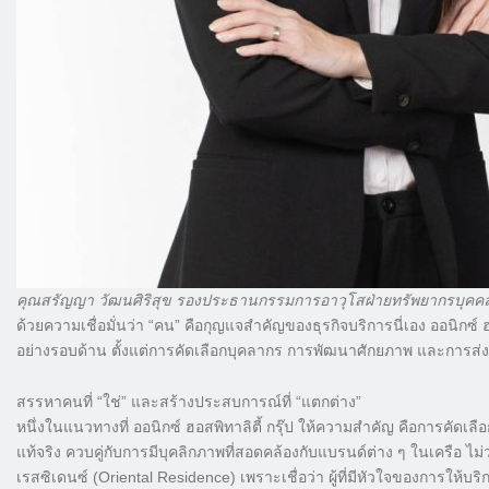
คุณสรัญญา วัฒนศิริสุข รองประธานกรรมการอาวุโสฝ่ายทรัพยากรบุคค
ด้วยความเชื่อมั่นว่า “คน” คือกุญแจสำคัญของธุรกิจบริการนี่เอง ออนิกซ
อย่างรอบด้าน ตั้งแต่การคัดเลือกบุคลากร การพัฒนาศักยภาพ และการส
สรรหาคนที่ “ใช่” และสร้างประสบการณ์ที่ “แตกต่าง”
หนึ่งในแนวทางที่ ออนิกซ์ ฮอสพิทาลิตี้ กรุ๊ป ให้ความสำคัญ คือการคัดเล
แท้จริง ควบคู่กับการมีบุคลิกภาพที่สอดคล้องกับแบรนด์ต่าง ๆ ในเครือ ไม
เรสซิเดนซ์ (Oriental Residence) เพราะเชื่อว่า ผู้ที่มีหัวใจของการ