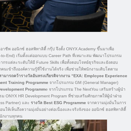
ีพ ออนิกซ์ ฮอสพิทาลิตี้ กรุ๊ป จึงตั้ง ONYX Academy ขึ้นมาเพื่อ
-to-End) เริ่มตั้งแต่ออกแบบ Career Path ที่เหมาะสม พัฒนาโปรแกรม
ากรแต่ละระดับให้มี Future Skills เพื่อทั้งตอบโจทย์ธุรกิจและยังตอบ
ข้าถึงองค์ความรู้ที่ใช้งานได้จริง เพื่อช่วยให้พนักงานเติบโตตาม
มารถคว้ารางวัลอันทรงเกียรติจากงาน “EXA: Employee Experience
ent Training Programme
จากโปรแกรม GM (General Manager)
 Development Programm
e จากโปรแกรม The NextYou เสริมสร้างผู้นำ
ม ONYX HR Development Program ที่ช่วยเสริมศักยภาพให้ผู้นำฝ่าย
ness Partner) และ
รางวัล Best ESG Programme
จากความมุ่งมั่นในการ
นให้เห็นถึงความมุ่งมั่นอย่างต่อเนื่องและจริงจังของ ออนิกซ์ ฮอสพิทาลิตี้
นักงานทุกคน