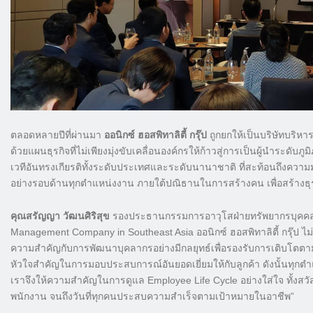
ตลอดหลายปีที่ผ่านมา
ออนิกซ์ ฮอสพิทาลิตี้ กรุ๊ป
ถูกยกให้เป็นบริษัทบริห
ด้วยแผนธุรกิจที่ไม่เพียงมุ่งขับเคลื่อนองค์กรให้ก้าวสู่การเป็นผู้นำระด
เวทีอันทรงเกียรติทั้งระดับประเทศและระดับนานาชาติ ที่สะท้อนถึงความมุ
อย่างรอบด้านทุกตำแหน่งงาน ภายใต้ปณิธานในการสร้างคน เพื่อสร้างธุรก
คุณสรัญญา วัฒนศิริสุข
รองประธานกรรมการอาวุโสฝ่ายทรัพยากรบุคคล เผยว
Management Company in Southeast Asia ออนิกซ์ ฮอสพิทาลิตี้ กรุ๊ป ไม่
ความสำคัญกับการพัฒนาบุคลากรอย่างมีกลยุทธ์เพื่อรองรับการเติบโตตามแผ
หัวใจสำคัญในการมอบประสบการณ์อันยอดเยี่ยมให้กับลูกค้า ดังนั้นทุกตำแ
เราจึงให้ความสำคัญในการดูแล Employee Life Cycle อย่างใส่ใจ ทั้งส
พนักงาน จนถึงวันที่ทุกคนประสบความสำเร็จตามเป้าหมายในอาชีพ”