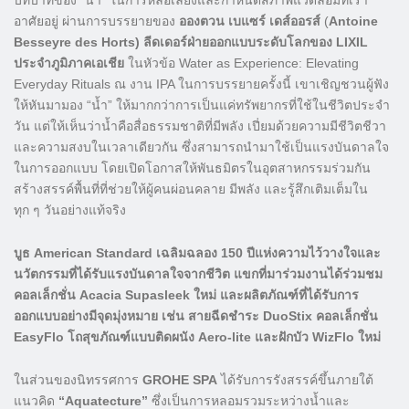
อาศัยอยู่ ผ่านการบรรยายของ
อองตวน เบแซร์ เดส์ออรส์
(
Antoine
Besseyre des Horts) ลีดเดอร์ฝ่ายออกแบบระดับโลกของ LIXIL
ประจำภูมิภาคเอเชีย
ในหัวข้อ Water as Experience: Elevating
Everyday Rituals ณ งาน IPA ในการบรรยายครั้งนี้ เขาเชิญชวนผู้ฟัง
ให้หันมามอง “น้ำ” ให้มากกว่าการเป็นแค่ทรัพยากรที่ใช้ในชีวิตประจำ
วัน แต่ให้เห็นว่าน้ำคือสื่อธรรมชาติที่มีพลัง เปี่ยมด้วยความมีชีวิตชีวา
และความสงบในเวลาเดียวกัน ซึ่งสามารถนำมาใช้เป็นแรงบันดาลใจ
ในการออกแบบ โดยเปิดโอกาสให้พันธมิตรในอุตสาหกรรมร่วมกัน
สร้างสรรค์พื้นที่ที่ช่วยให้ผู้คนผ่อนคลาย มีพลัง และรู้สึกเติมเต็มใน
ทุก ๆ วันอย่างแท้จริง
บูธ American Standard เฉลิมฉลอง 150 ปีแห่งความไว้วางใจและ
นวัตกรรมที่ได้รับแรงบันดาลใจจากชีวิต แขกที่มาร่วมงานได้ร่วมชม
คอลเล็กชั่น Acacia Supasleek ใหม่ และผลิตภัณฑ์ที่ได้รับการ
ออกแบบอย่างมีจุดมุ่งหมาย เช่น สายฉีดชำระ DuoStix คอลเล็กชั่น
EasyFlo โถสุขภัณฑ์แบบติดผนัง Aero-lite และฝักบัว WizFlo ใหม่
ในส่วนของนิทรรศการ
GROHE SPA
ได้รับการรังสรรค์ขึ้นภายใต้
แนวคิด
“Aquatecture”
ซึ่งเป็นการหลอมรวมระหว่างน้ำและ