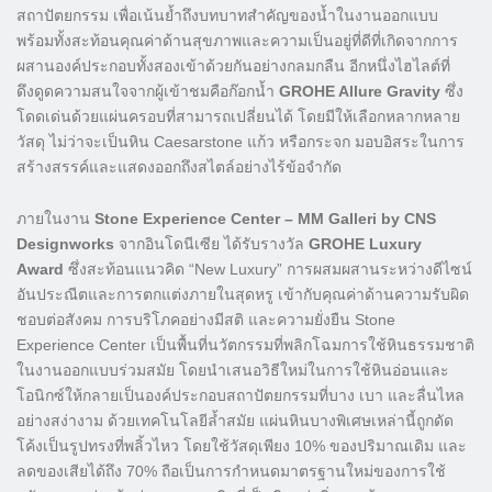
สถาปัตยกรรม เพื่อเน้นย้ำถึงบทบาทสำคัญของน้ำในงานออกแบบ
พร้อมทั้งสะท้อนคุณค่าด้านสุขภาพและความเป็นอยู่ที่ดีที่เกิดจากการ
ผสานองค์ประกอบทั้งสองเข้าด้วยกันอย่างกลมกลืน อีกหนึ่งไฮไลต์ที่
ดึงดูดความสนใจจากผู้เข้าชมคือก๊อกน้ำ
GROHE Allure Gravity
ซึ่ง
โดดเด่นด้วยแผ่นครอบที่สามารถเปลี่ยนได้ โดยมีให้เลือกหลากหลาย
วัสดุ ไม่ว่าจะเป็นหิน Caesarstone แก้ว หรือกระจก มอบอิสระในการ
สร้างสรรค์และแสดงออกถึงสไตล์อย่างไร้ข้อจำกัด
ภายในงาน
Stone Experience Center – MM Galleri by CNS
Designworks
จากอินโดนีเซีย ได้รับรางวัล
GROHE Luxury
Award
ซึ่งสะท้อนแนวคิด “New Luxury” การผสมผสานระหว่างดีไซน์
อันประณีตและการตกแต่งภายในสุดหรู เข้ากับคุณค่าด้านความรับผิด
ชอบต่อสังคม การบริโภคอย่างมีสติ และความยั่งยืน Stone
Experience Center เป็นพื้นที่นวัตกรรมที่พลิกโฉมการใช้หินธรรมชาติ
ในงานออกแบบร่วมสมัย โดยนำเสนอวิธีใหม่ในการใช้หินอ่อนและ
โอนิกซ์ให้กลายเป็นองค์ประกอบสถาปัตยกรรมที่บาง เบา และลื่นไหล
อย่างสง่างาม ด้วยเทคโนโลยีล้ำสมัย แผ่นหินบางพิเศษเหล่านี้ถูกดัด
โค้งเป็นรูปทรงที่พลิ้วไหว โดยใช้วัสดุเพียง 10% ของปริมาณเดิม และ
ลดของเสียได้ถึง 70% ถือเป็นการกำหนดมาตรฐานใหม่ของการใช้