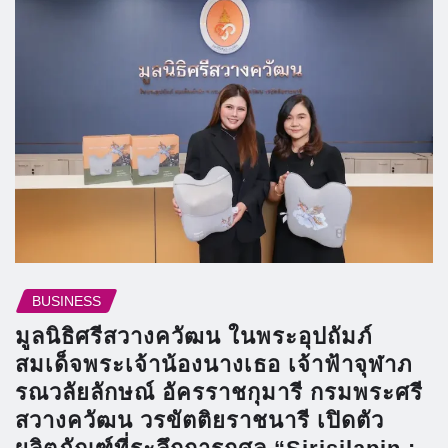
BUSINESS
มูลนิธิศรีสวางควัฒน ในพระอุปถัมภ์
สมเด็จพระเจ้าน้องนางเธอ เจ้าฟ้าจุฬาภ
รณวลัยลักษณ์ อัครราชกุมารี กรมพระศรี
สวางควัฒน วรขัตติยราชนารี เปิดตัว