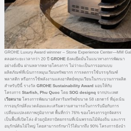
GROHE Luxury Award winnner – Stone Experience Center—MM Galle
ตลอดระยะเวลากว่า 20 ปี
GROHE
ยังคงยึดมั่นในแนวทางการพัฒนา
อย่างยั่งยืน ผ่านหลากหลายโครงการ ไม่ว่าจะเป็นการออกแบบ
ผลิตภัณฑ์ที่เน้นการหมุนเวียนทรัพยากร การลดการใช้บรรจุภัณฑ์
พลาสติก หรือการใช้พลังงานแสงอาทิตย์หมุนเวียนในกระบวนการผลิต
สำหรับปีนี้ รางวัล
GROHE Sustainability Award
มอบให้กับ
โครงการ
Starfish, Phu Quoc
โดย
SOG designq
จากประเทศ
เวียดนาม
โครงการพัฒนาอสังหาริมทรัพย์ขนาด 58 เฮกตาร์ ที่มุ่งเน้น
การอนุรักษ์สิ่งแวดล้อมและเสริมความสามารถในการรับมือกับการ
เปลี่ยนแปลงสภาพภูมิอากาศ พื้นที่กว่า 76% ของโครงการถูกจัดสรร
เป็นพื้นที่เปิดโล่ง ด้วยภูมิสถาปัตยกรรมที่เน้นพรรณไม้ท้องถิ่น และการ
อนุรักษ์ต้นไม้ใหญ่ โดยสามารถรักษาไว้ได้มากถึง 90% โครงการยังนำ