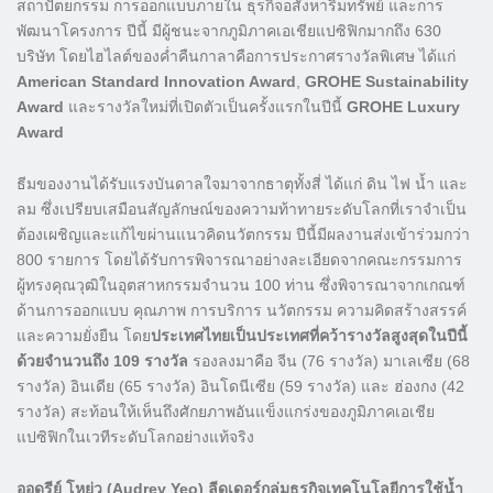
สถาปัตยกรรม การออกแบบภายใน ธุรกิจอสังหาริมทรัพย์ และการ
พัฒนาโครงการ ปีนี้ มีผู้ชนะจากภูมิภาคเอเชียแปซิฟิกมากถึง 630
บริษัท โดยไฮไลต์ของค่ำคืนกาลาคือการประกาศรางวัลพิเศษ ได้แก่
American Standard Innovation Award
,
GROHE Sustainability
Award
และรางวัลใหม่ที่เปิดตัวเป็นครั้งแรกในปีนี้
GROHE Luxury
Award
ธีมของงานได้รับแรงบันดาลใจมาจากธาตุทั้งสี่ ได้แก่ ดิน ไฟ น้ำ และ
ลม ซึ่งเปรียบเสมือนสัญลักษณ์ของความท้าทายระดับโลกที่เราจำเป็น
ต้องเผชิญและแก้ไขผ่านแนวคิดนวัตกรรม ปีนี้มีผลงานส่งเข้าร่วมกว่า
800 รายการ โดยได้รับการพิจารณาอย่างละเอียดจากคณะกรรมการ
ผู้ทรงคุณวุฒิในอุตสาหกรรมจำนวน 100 ท่าน ซึ่งพิจารณาจากเกณฑ์
ด้านการออกแบบ คุณภาพ การบริการ นวัตกรรม ความคิดสร้างสรรค์
และความยั่งยืน โดย
ประเทศไทยเป็นประเทศที่คว้ารางวัลสูงสุดในปีนี้
ด้วยจำนวนถึง
109 รางวัล
รองลงมาคือ จีน (76 รางวัล) มาเลเซีย (68
รางวัล) อินเดีย (65 รางวัล) อินโดนีเซีย (59 รางวัล) และ ฮ่องกง (42
รางวัล) สะท้อนให้เห็นถึงศักยภาพอันแข็งแกร่งของภูมิภาคเอเชีย
แปซิฟิกในเวทีระดับโลกอย่างแท้จริง
ออดรีย์ โหย่ว (Audrey Yeo) ลีดเดอร์กลุ่มธุรกิจเทคโนโลยีการใช้น้ำ