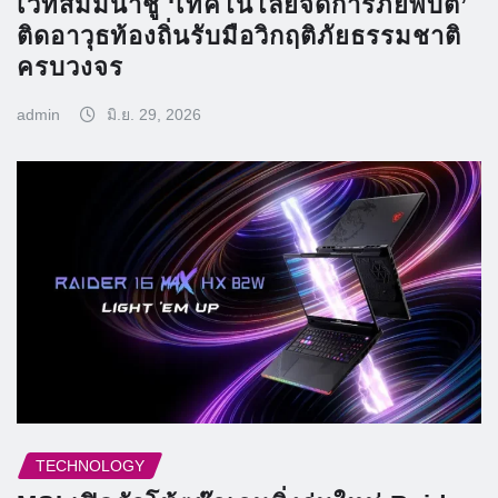
เวทีสัมมนาชู ‘เทคโนโลยีจัดการภัยพิบัติ’
ติดอาวุธท้องถิ่นรับมือวิกฤติภัยธรรมชาติ
ครบวงจร
admin
มิ.ย. 29, 2026
TECHNOLOGY