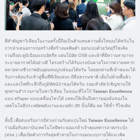
ที่สำคัญพาวิเลียนในงานครั้งนี้ถือเป็นตัวแทนความตั้งใจของไต้หวันใน
การนำเสนอการก่อสร้างที่สร้างมลพิษต่ำ ออกแบบด้วยวัสดุรีไซเคิล
รวมถึงอะลูมิเนียมแบบอัดรีด แผ่นไม้อัด OSB และผ้าที่มีความสามารถ
ระบายอากาศได้อย่างดี โครงสร้างได้รับแรงบันดาลใจจากความหลาก
หลายทางชีวภาพอันอุดมสมบูรณ์ของไต้หวัน โดยทุกท่านที่เข้าชมจะได้
รับการต้อนรับเข้าสู่พื้นที่ที่เงียบสงบ มีธีมธรรมชาติ เต็มไปด้วยพื้นผิว
และแสงไฟที่ระลึกถึงภูมิทัศน์ป่าของไต้หวัน รอยเท้าสัตว์เชิญชวนให้
ทุกท่านสำรวจภายในพาวิเลียน ในขณะที่โลโก้
Taiwan Excellence
แบบ ePaper แบบเคลื่อนไหวได้ แสดงให้เห็นถึงความมุ่งมั่นของใน
เทคโนโลยีประหยัดพลังงานและหลัก 3R นั้นก็คือ ลด ใช้ซ้ำ รีไซเคิล
ทั้งนี้ เพื่อส่งเสริมการมีส่วนร่วมกับคนรุ่นใหม่
Taiwan Excellence
ได้
ร่วมมือกับสถาบันเทคโนโลยีพระจอมเกล้าเจ้าคุณทหารลาดกระบัง
(สจล.) เพื่อเปิดตัวภารกิจสุดท้าทายในการออกแบบภายใต้แนวคิด