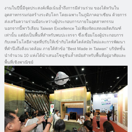
งานในปีนี้มีจุดประสงค์เพื่อเน้นย้ำถึงการมีส่วนร่วม ของไต้หวันใน
อุตสาหกรรมก่อสร้างระดับโลก โดยเฉพาะในภูมิภาคอาเซียน ด้วยการ
ส่งเสริมความร่วมมือระหว่างผู้ประกอบการภายในอุตสาหกรรม
นอกจากนี้พาวิเลียน Taiwan Excellence ไม่เพียงจัดแสดงผลิตภัณฑ์
เท่านั้น แต่ยังเป็นพื้นที่สำหรับพบปะเจรจา ซึ่งเชื่อมโยงผู้ประกอบการ
กับเทคโนโลยีล่าสุดที่ปรับให้เข้ากับไลฟ์สไตล์สมัยใหม่และการพัฒนา
ที่คำนึงถึงสิ่งแวดล้อม ภายใต้หัวข้อ “Best Made in Taiwan” บริษัทชั้น
นำจำนวน 10 แห่งได้นำเสนอโซลูชันล้ำสมัยสำหรับพื้นที่อยู่อาศัยและ
พื้นที่เชิงพาณิชย์