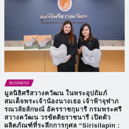
BUSINESS
มูลนิธิศรีสวางควัฒน ในพระอุปถัมภ์
สมเด็จพระเจ้าน้องนางเธอ เจ้าฟ้าจุฬาภ
รณวลัยลักษณ์ อัครราชกุมารี กรมพระศรี
สวางควัฒน วรขัตติยราชนารี เปิดตัว
ผลิตภัณฑ์ที่ระลึกการกุศล “Sirisilapin :