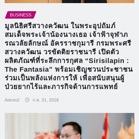
BUSINESS
มูลนิธิศรีสวางควัฒน ในพระอุปถัมภ์
สมเด็จพระเจ้าน้องนางเธอ เจ้าฟ้าจุฬาภ
รณวลัยลักษณ์ อัครราชกุมารี กรมพระศรี
สวางควัฒน วรขัตติยราชนารี เปิดตัว
ผลิตภัณฑ์ที่ระลึกการกุศล “Sirisilapin :
The Fantasia” พร้อมเชิญชวนประชาชน
ร่วมเป็นพลังแห่งการให้ เพื่อสนับสนุนผู้
ป่วยยากไร้และภารกิจด้านการแพทย์
Admin2
ก.ค. 31, 2026