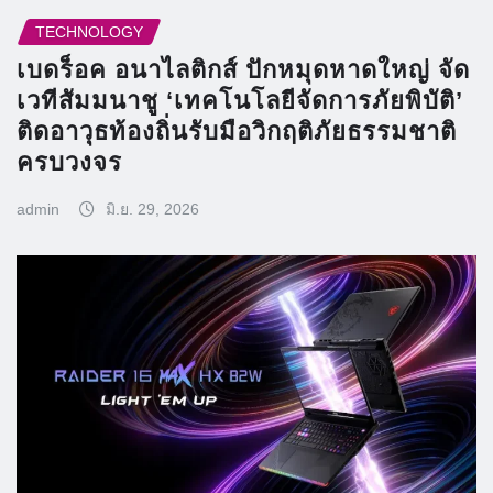
TECHNOLOGY
เบดร็อค อนาไลติกส์ ปักหมุดหาดใหญ่ จัด
เวทีสัมมนาชู ‘เทคโนโลยีจัดการภัยพิบัติ’
ติดอาวุธท้องถิ่นรับมือวิกฤติภัยธรรมชาติ
ครบวงจร
admin
มิ.ย. 29, 2026