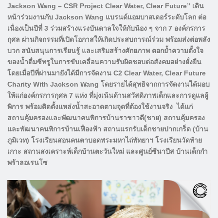
Jackson Wang – CSR Project Clear Water, Clear Future” เดิน
หน้าร่วมงานกับ Jackson Wang แบรนด์แอมบาสเดอร์ระดับโลก ต่อ
เนื่องเป็นปีที่ 3 ร่วมสร้างแรงบันดาลใจให้กับน้อง ๆ จาก 7 องค์กรการ
กุศล ผ่านกิจกรรมที่เปิดโอกาสให้เกิดประสบการณ์ร่วม พร้อมส่งต่อพลัง
บวก สนับสนุนการเรียนรู้ และเสริมสร้างศักยภาพ ตอกย้ำความตั้งใจ
ของน้ำดื่มซีทรูในการขับเคลื่อนความรับผิดชอบต่อสังคมอย่างยั่งยืน
โดยเมื่อปีที่ผ่านมายังได้มีการจัดงาน C2 Clear Water, Clear Future
Charity With Jackson Wang โดยรายได้สุทธิจากการจัดงานได้มอบ
ให้แก่องค์กรการกุศล 7 แห่ง ที่มุ่งเน้นด้านสวัสดิภาพเด็กและการดูแลผู้
พิการ พร้อมติดตั้งแหล่งน้ำสะอาดตามจุดที่ต้องใช้งานจริง ได้แก่
สถานคุ้มครองและพัฒนาคนพิการบ้านราชาวดี(ชาย) สถานคุ้มครอง
และพัฒนาคนพิการบ้านเฟื่องฟ้า สถานแรกรับเด็กชายปากเกร็ด (บ้าน
ภูมิเวท) โรงเรียนสอนคนตาบอดพระมหาไถ่พัทยาฯ โรงเรียนวัดท้าย
เกาะ สถานสงเคราะห์เด็กบ้านตะวันใหม่ และศูนย์ซีนาปีส บ้านเด็กกำ
พร้าลอเรนโซ