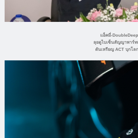
แอ็คมี่-DoubleDee
ลุยดูไบเซ็นสัญญาพาร์
ดันเหรียญ ACT บุกโลก