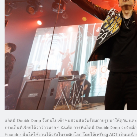
แอ็คมี่-DoubleDeep จึงบินไปเข้าชมสวนสัตว์พร้อมถ่ายรูปมาให้ดูกัน และก
ประเด็นที่เรียกได้ว่าว้าวมาก ๆ นั่นคือ การที่แอ็คมี่-DoubleDeep จะจับม
Founder นั้นให้ใช้งานได้จริงในระดับโลก โดยให้เหรียญ ACT เป็นเครื่อ