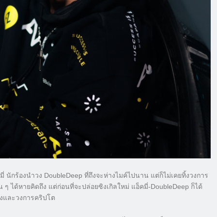
มี่ นักร้องนำวง DoubleDeep ที่ถึงจะห่างไมค์ไปนาน แต่ก็ไม่เคยทิ้งวงการ
 ๆ ได้หายคิดถึง แต่ก่อนที่จะปล่อยซิงเกิลใหม่ แอ็คมี่-DoubleDeep ก็ได้
ทิงและวงการคริปโต