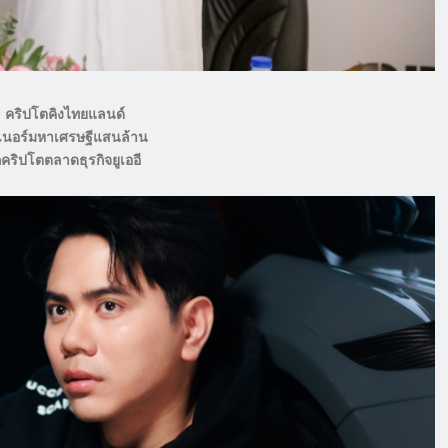
p คริปโตคิงไทยแลนด์
ทเนอร์มหาเศรษฐีแสนล้าน
คริปโตตลาดธุรกิจยูเออี