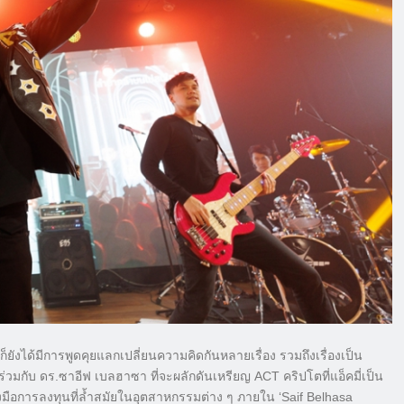
็ยังได้มีการพูดคุยแลกเปลี่ยนความคิดกันหลายเรื่อง รวมถึงเรื่องเป็น
ือร่วมกับ ดร.ซาอีฟ เบลฮาซา ที่จะผลักดันเหรียญ ACT คริปโตที่แอ็คมี่เป็น
งมือการลงทุนที่ล้ำสมัยในอุตสาหกรรมต่าง ๆ ภายใน ‘Saif Belhasa