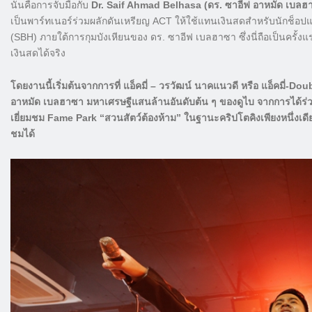
นั่นคือการจับมือกับ
Dr. Saif Ahmad Belhasa (ดร. ซาอีฟ อาหมัด เบลฮ
เป็นพาร์ทเนอร์ร่วมผลักดันเหรียญ ACT ให้ใช้แทนเงินสดสำหรับนักช็อปแ
(SBH) ภายใต้การกุมบังเหียนของ ดร. ซาอีฟ เบลฮาซา ซึ่งนี่ถือเป็นครั้ง
เงินสดได้จริง
โดยงานนี้เริ่มต้นจากการที่ แอ็คมี่ – วรวัฒน์ นาคแนวดี หรือ แอ็คมี่-Do
อาหมัด เบลฮาซา มหาเศรษฐีแสนล้านอันดับต้น ๆ ของดูไบ จากการได้ร่วมลง
เยี่ยมชม Fame Park “สวนสัตว์ต้องห้าม” ในฐานะคริปโตคิงเพียงหนึ่งเดียว
ชมได้