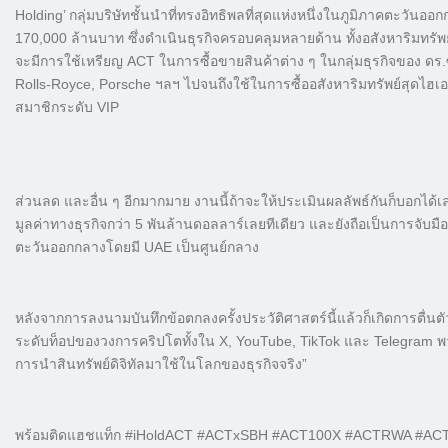
Holding’ กลุ่มบริษัทชั้นนำที่ทรงอิทธิพลที่สุดแห่งหนึ่งในภูมิภาคตะวันอ
170,000 ล้านบาท ซึ่งดำเนินธุรกิจครอบคลุมหลายด้าน ทั้งอสังหาริมทรั
จะมีการใช้เหรียญ ACT ในการซื้อขายสินค้าต่าง ๆ ในกลุ่มธุรกิจของ ดร.ซา
Rolls-Royce, Porsche ฯลฯ ไปจนถึงใช้ในการซื้ออสังหาริมทรัพย์สุดไฮเอน
สมาชิกระดับ VIP
ส่วนลด และอื่น ๆ อีกมากมาย งานนี้ถ้าจะให้ประเมินผลลัพธ์กันก็บอกได้
มูลค่าทางธุรกิจกว่า 5 พันล้านดอลลาร์เลยทีเดียว และยังถือเป็นการจับม
ตะวันออกกลางโดยมี UAE เป็นศูนย์กลาง
หลังจากการลงนามบันทึกข้อตกลงครั้งประวัติศาสตร์นี้แล้วก็เกิดการตื่น
ระดับท็อปของวงการคริปโตทั้งใน X, YouTube, TikTok และ Telegram พากันอ
การนำสินทรัพย์ดิจิทัลมาใช้ในโลกของธุรกิจจริง”
พร้อมติดแฮชแท็ก #iHoldACT #ACTxSBH #ACT100X #ACTRWA #ACTR