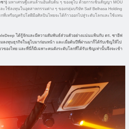
าซา)
มหาเศรษฐีแสนล้านอันดับต้น ๆ ของดูไบ ด้วยการเซ็นสัญญา MOU
ละใช้ลงทุนในอุตสาหกรรมต่าง ๆ ของกลุ่มบริษัท Saif Belhasa Holding
แรกที่เหรียญคริปโตฝีมือศิลปินไทยจะได้ก้าวออกไปสู่ระดับโลกและใช้แทน
ubleDeep ได้รู้จักและมีความสัมพันธ์ส่วนตัวอย่างแน่นแฟ้นกับ ดร. ซาอีฟ
ทุนธุรกิจในดูไบมาก่อนหน้า และเมื่อต้นปีที่ผ่านมาก็ได้รับเชิญให้ไป
ของไทย และที่นี่ก็มีเฉพาะคนดังระดับโลกที่ได้รับเชิญเท่านั้นจึงจะเข้า