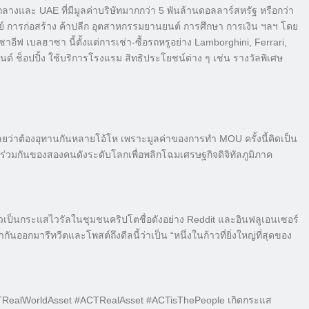
อกกลางและ UAE ที่มีมูลค่าบริษัทมากกว่า 5 พันล้านดอลลาร์สหรัฐ หรือกว่า
พย์ การก่อสร้าง ค้าปลีก อุตสาหกรรมยานยนต์ การศึกษา การเงิน ฯลฯ โดย
อีฟ เบลฮาซา นี้ตั้งแต่การเช่า-ซื้อรถหรูอย่าง Lamborghini, Ferrari,
ด์ ช็อปปิ้ง ใช้บริการโรงแรม สิทธิประโยชน์ต่าง ๆ เช่น รางวัลพิเศษ
เลยว่าต้องอุทานกันหลายโอ้โห เพราะมูลค่าของการทำ MOU ครั้งนี้คิดเป็น
ือร่วมกันของสองคนดังระดับโลกเพื่อพลิกโฉมเศรษฐกิจดิจิทัลภูมิภาค
ตัวเป็นกระแสไวรัลในชุมชนคริปโตชื่อดังอย่าง Reddit และอินฟลูเอนเซอร์
อกมารีทวีตและโพสต์ถึงดีลนี้ว่าเป็น “หนึ่งในก้าวที่ยิ่งใหญ่ที่สุดของ
ealWorldAsset #ACTRealAsset #ACTisThePeople เกิดกระแส