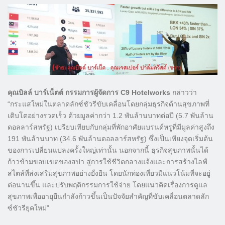
คุณบิลล์ บาร์เน็ตต์ กรรมการผู้จัดการ C9 Hotelworks
กล่าวว่า
“กระแสใหม่ในตลาดลักซ์ชัวรีขับเคลื่อนโดยกลุ่มธุรกิจด้านสุขภาพที่
เติบโตอย่างรวดเร็ว ด้วยมูลค่ากว่า 1.2 พันล้านบาทต่อปี (5.7 พันล้าน
ดอลลาร์สหรัฐ) เปรียบเทียบกับกลุ่มที่พักอาศัยแบรนด์หรูที่มีมูลค่าสูงถึง
191 พันล้านบาท (34.6 พันล้านดอลลาร์สหรัฐ) ซึ่งเป็นเพียงจุดเริ่มต้น
ของการเปลี่ยนแปลงครั้งใหญ่เท่านั้น นอกจากนี้ ธุรกิจสุขภาพนั้นได้
ก้าวข้ามขอบเขตของสปา สู่การใช้ชีวิตกลางแจ้งและการสร้างไลฟ์
สไตล์ที่ส่งเสริมสุขภาพอย่างยั่งยืน โดยนักท่องเที่ยวมีแนวโน้มที่จะอยู่
ต่อนานขึ้น และปรับพฤติกรรมการใช้จ่าย โดยแนวคิดเรื่องการดูแล
สุขภาพเพื่ออายุยืนกำลังก้าวขึ้นเป็นปัจจัยสำคัญที่ขับเคลื่อนตลาดลัก
ซ์ชัวรียุคใหม่”