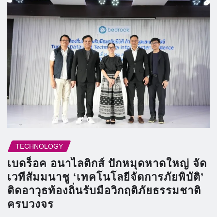
TECHNOLOGY
เบดร็อค อนาไลติกส์ ปักหมุดหาดใหญ่ จัด
เวทีสัมมนาชู ‘เทคโนโลยีจัดการภัยพิบัติ’
ติดอาวุธท้องถิ่นรับมือวิกฤติภัยธรรมชาติ
ครบวงจร