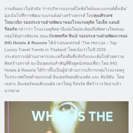
งานสัมมนาในหัวข้อ ‘การบริหารแบรนด์ไลฟ์สไตล์และแบรนด์ดั้งเดิม’
มุ่งเน้นไปที่การพัฒนาแบรนด์อย่างสร้างสรรค์ โดย
คุณศิรเดช
โทณวณิก รองประธานฝ่ายพัฒนาของโรงแรมดุสิต โฮเต็ล แอนด์
รีสอร์ท
กล่าวว่า โรงแรมดุสิตธานีแห่งใหม่สะท้อนถึงทิศทางใหม่ของ
กลุ่มได้อย่างชัดเจน ขณะที่
แพททริค ฟินน์ รองประธานฝ่ายพัฒนาของ
IHG Hotels & Resorts
ได้นำเสนอเทรนด์ ‘The Hot List – Top
Luxury Travel Trends in Thailand’ โดยเน้นว่าในปี 2025
ประสบการณ์ด้านอาหารและเครื่องดื่มที่แท้จริงและเต้มไปด้วยความ
คิดสร้างสรรค์ จะเป็นจุดเด่นสำคัญที่ดึงดูดนักท่องเที่ยว โดย IHG
Hotels & Resorts ได้ก้าวขึ้นเป็นผู้นำด้านการบริการกลุ่มโรงแรมหรู
ในประเทศไทยด้วยแบรนด์ อินเตอร์คอนติเนนตัล และ คิมป์ตัน โดย
เฉพาะ อินเตอร์คอนติเนนตัล เขาใหญ่ รีสอร์ต ที่คว้ารางวัลมาแล้ว
มากมาย