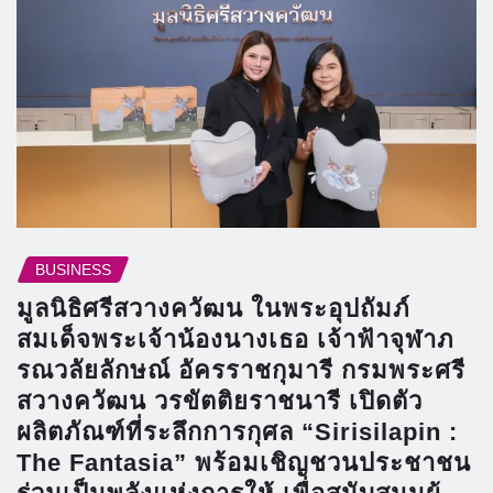
BUSINESS
มูลนิธิศรีสวางควัฒน ในพระอุปถัมภ์
สมเด็จพระเจ้าน้องนางเธอ เจ้าฟ้าจุฬาภ
รณวลัยลักษณ์ อัครราชกุมารี กรมพระศรี
สวางควัฒน วรขัตติยราชนารี เปิดตัว
ผลิตภัณฑ์ที่ระลึกการกุศล “Sirisilapin :
The Fantasia” พร้อมเชิญชวนประชาชน