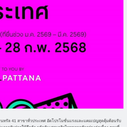
เซ็นทรัล 41 สาขาทั่วประเทศ อัดโปรโมชั่นแรงและแคมเปญสุดคุ้มต้อนรับ