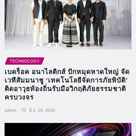
TECHNOLOGY
เบดร็อค อนาไลติกส์ ปักหมุดหาดใหญ่ จัด
เวทีสัมมนาชู ‘เทคโนโลยีจัดการภัยพิบัติ’
ติดอาวุธท้องถิ่นรับมือวิกฤติภัยธรรมชาติ
ครบวงจร
admin
มิ.ย. 29, 2026