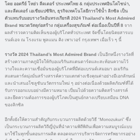
โดย ออดรีย์ โหย่ว ลีดเดอร์ ประเทศไทย & กลุ่มประเทศอินโดไชน่า,
และลีดเดอร์ เอเชียแปซิฟิก, ธุรกิจเทคโนโลยีการใช้น้ำ ลิกซิล เป็น
ตัวแทนรับมอบรางวัลอันทรงเกียรติ 2024 Thailand’s Most Admired
Brand หมวดวัสดุก่อสร้าง กลุ่มเครื่องสุขภัณฑ์ ต่อเนื่องเป็นปีที่ 8
จาก
ผลสำรวจความคิดเห็นของผู้บริโภคทั่วประเทศ จัดขึ้นโดยนิตยสารแบ
รนด์เอจ ณ โรงแรม พูลแมน คิง เพาเวอร์ กรุงเทพฯ เมื่อเร็ว ๆ นี้
รางวัล 2024 Thailand’s Most Admired Brand
เป็นอีกหนึ่งรางวัลที่
สร้างความภาคภูมิใจให้กับอเมริกันสแตนดาร์ดและสะท้อนความไว้
วางใจและความเชื่อมั่นของผู้บริโภคที่มีต่อแบรนด์เสมอมา อเมริกัน
สแตนดาร์ดมุ่งมั่นสร้างสรรค์ความแตกต่างเชิงคุณค่าอย่างมีเอกลักษณ์
และนำเสนอโซลูชันนวัตกรรมใหม่ ๆ อย่างต่อเนื่องด้วยผลิตภัณฑ์ที่ได้
รับการออกแบบอย่างมีความหมาย เปี่ยมไปด้วยความคิดสร้างสรรค์
และยึดความต้องการของผู้บริโภคเป็นศูนย์กลางเปรียบเสมือน DNA
ของลิกซิล
อีกทั้งยังให้ความสำคัญกับกระบวนการผลิตด้วยวิธี “Monozukuri” ซึ่ง
เป็นกระบวนการผลิตวิถีญี่ปุ่นที่นำความพิถีพิถันเพื่อความสมบูรณ์แบบ
มาใช้ในทุกขั้นตอนการผลิต ตลอดจนการบริหารจัดการทรัพยากรอย่าง