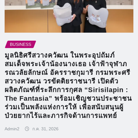
BUSINESS
มูลนิธิศรีสวางควัฒน ในพระอุปถัมภ์
สมเด็จพระเจ้าน้องนางเธอ เจ้าฟ้าจุฬาภ
รณวลัยลักษณ์ อัครราชกุมารี กรมพระศรี
สวางควัฒน วรขัตติยราชนารี เปิดตัว
ผลิตภัณฑ์ที่ระลึกการกุศล “Sirisilapin :
The Fantasia” พร้อมเชิญชวนประชาชน
ร่วมเป็นพลังแห่งการให้ เพื่อสนับสนุนผู้
ป่วยยากไร้และภารกิจด้านการแพทย์
Admin2
ก.ค. 31, 2026