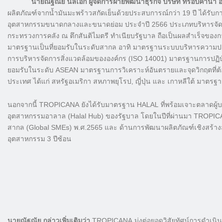
นายณัฐณัย นิลเอก ผู้จัดการฝ่ายพัฒนาธุรกิจ บริษัท ทรอปิคานา อ
ผลิตภัณฑ์จากน้ำมันมะพร้าวสกัดเย็นด้วยประสบการณ์กว่า 19 ปี ได้รับกา
อุตสาหกรรมขนาดกลางและขนาดย่อม ประจำปี 2566 ประเภทบริหารจัดการ
กระทรวงการคลัง ณ ตึกสันติไมตรี ทำเนียบรัฐบาล ถือเป็นผลสำเร็จของก
มาตรฐานเป็นที่ยอมรับในระดับสากล อาทิ มาตรฐานระบบบริหารความป
การบริหารจัดการสิ่งแวดล้อมขององค์กร (ISO 14001) มาตรฐานการปฏิบัต
ยอมรับในระดับ ASEAN มาตรฐานการวิเคราะห์อันตรายและจุดวิกฤตที
ประเทศ ได้แก่ สหรัฐอเมริกา สหภาพยุโรป, ญี่ปุ่น และ เกาหลีใต้ มาต
นอกจากนี้ TROPICANA ยังได้รับมาตรฐาน HALAL ที่พร้อมเจาะตลาดผู
อุตสาหกรรมอาลาล (Halal Hub) ของรัฐบาล โดยในปีที่ผ่านมา TROPICANA
สากล (Global SMEs) พ.ศ.2565 และ ด้านการพัฒนาผลิตภัณฑ์เชิงสร้างส
อุตสาหกรรม 3 ปีซ้อน
นายณัฐณัย กล่าวเพิ่มเติมว่า
TROPICANA มุ่งต่อยอดวิสัยทัศน์การดำเนิน