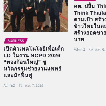
คต. ปลื้ม Th
Think Thaila
ตามเป้า สร้าง
ข้าวไทยในตล
สร้างยอดขาย
บาท
BUSINESS
เปิดตัวเทคโนโลยีเพื่อเด็ก
Admin2
ส.ค. 6,
LD ในงาน NCPD 2026
“ทองก้อนใหญ่” ชู
นวัตกรรมช่วยงานแพทย์
และนักฟื้นฟู
Admin2
ส.ค. 7, 2026