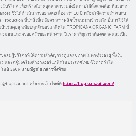
ู้บริโภค เพื่อสร้างนิเวศอุตสาหกรรมยั่งยืนภายใต้สิ่งแวดล้อมที่สะอาด
) ซึ่งได้ดำเนินการอย่างต่อเนื่องกว่า 10 ปี พร้อมให้ความสำคัญกับ
uction ที่นำสิ่งที่เหลือจากการผลิตน้ำมันมะพร้าวสกัดเย็นมาใช้ให้
ำเป็นวัสดุปลูกเพื่อปลูกผักออร์แกนิคใน TROPICANA ORGANIC FARM ที่
ในชุมชนและครอบครัวของพนักงาน ในราคาที่ถูกกว่าท้องตลาดและเป็น
มผู้บริโภคที่ให้ความสำคัญการดูแลสุขภาพในทุกช่วงอายุ ทั้งใน
าว และกลุ่มเครื่องสำอางออร์แกนิคในประเทศไทย ซึ่งคาดว่าใน
ท ในปี 2566
นายณัฐณัย กล่าวทิ้งท้าย
ropicanaoil หรือทางเว็บไซต์ที่
https://tropicanaoil.com/