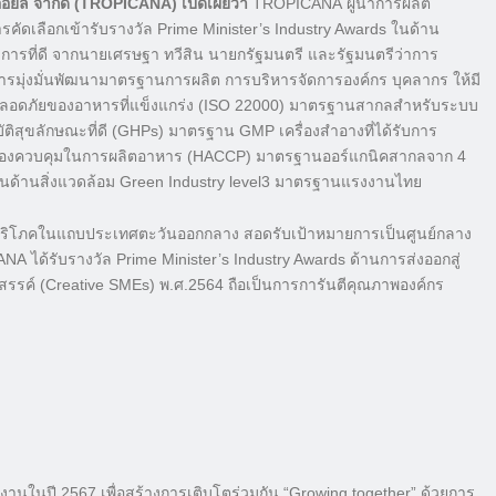
อยล์ จำกัด (
TROPICANA)
เปิดเผยว่า
TROPICANA ผู้นำการผลิต
รคัดเลือกเข้ารับรางวัล Prime Minister’s Industry Awards ในด้าน
ที่ดี จากนายเศรษฐา ทวีสิน นายกรัฐมนตรี และรัฐมนตรีว่าการ
ารมุ่งมั่นพัฒนามาตรฐานการผลิต การบริหารจัดการองค์กร บุคลากร ให้มี
ลอดภัยของอาหารที่แข็งแกร่ง (ISO 22000) มาตรฐานสากลสำหรับระบบ
ิสุขลักษณะที่ดี (GHPs) มาตรฐาน GMP เครื่องสำอางที่ได้รับการ
่ต้องควบคุมในการผลิตอาหาร (HACCP) มาตรฐานออร์แกนิคสากลจาก 4
รฐานด้านสิ่งแวดล้อม Green Industry level3 มาตรฐานแรงงานไทย
้บริโภคในแถบประเทศตะวันออกกลาง สอดรับเป้าหมายการเป็นศูนย์กลาง
 ได้รับรางวัล Prime Minister’s Industry Awards ด้านการส่งออกสู่
รรค์ (Creative SMEs) พ.ศ.2564 ถือเป็นการการันตีคุณภาพองค์กร
งานในปี 2567 เพื่อสร้างการเติบโตร่วมกัน “Growing together” ด้วยการ