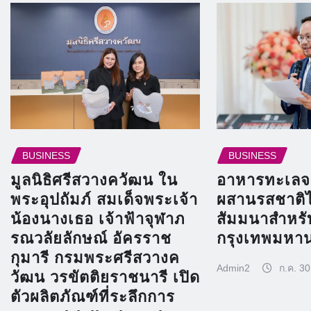
BUSINESS
BUSINESS
มูลนิธิศรีสวางควัฒน ใน
อาหารทะเลจ
พระอุปถัมภ์ สมเด็จพระเจ้า
ผสานรสชาติ
น้องนางเธอ เจ้าฟ้าจุฬาภ
สัมมนาสำหร
รณวลัยลักษณ์ อัครราช
กรุงเทพมหา
กุมารี กรมพระศรีสวางค
Admin2
ก.ค. 30
วัฒน วรขัตติยราชนารี เปิด
ตัวผลิตภัณฑ์ที่ระลึกการ