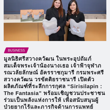
BUSINESS
มูลนิธิศรีสวางควัฒน ในพระอุปถัมภ์
สมเด็จพระเจ้าน้องนางเธอ เจ้าฟ้าจุฬาภ
รณวลัยลักษณ์ อัครราชกุมารี กรมพระศรี
สวางควัฒน วรขัตติยราชนารี เปิดตัว
ผลิตภัณฑ์ที่ระลึกการกุศล “Sirisilapin :
The Fantasia” พร้อมเชิญชวนประชาชน
ร่วมเป็นพลังแห่งการให้ เพื่อสนับสนุนผู้
ป่วยยากไร้และภารกิจด้านการแพทย์