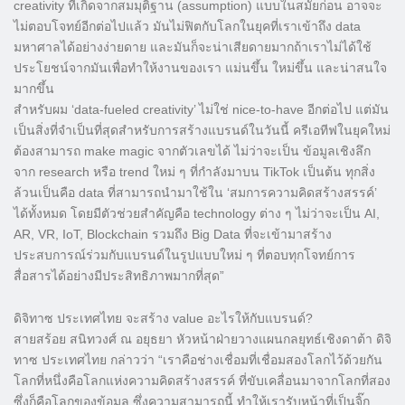
creativity ที่เกิดจากสมมุติฐาน (assumption) แบบในสมัยก่อน อาจจะ
ไม่ตอบโจทย์อีกต่อไปแล้ว มันไม่ฟิตกับโลกในยุคที่เราเข้าถึง data
มหาศาลได้อย่างง่ายดาย และมันก็จะน่าเสียดายมากถ้าเราไม่ได้ใช้
ประโยชน์จากมันเพื่อทำให้งานของเรา แม่นขึ้น ใหม่ขึ้น และน่าสนใจ
มากขึ้น
สำหรับผม ‘data-fueled creativity’ ไม่ใช่ nice-to-have อีกต่อไป แต่มัน
เป็นสิ่งที่จำเป็นที่สุดสำหรับการสร้างแบรนด์ในวันนี้ ครีเอทีฟในยุคใหม่
ต้องสามารถ make magic จากตัวเลขได้ ไม่ว่าจะเป็น ข้อมูลเชิงลึก
จาก research หรือ trend ใหม่ ๆ ที่กำลังมาบน TikTok เป็นต้น ทุกสิ่ง
ล้วนเป็นคือ data ที่สามารถนำมาใช้ใน ‘สมการความคิดสร้างสรรค์’
ได้ทั้งหมด โดยมีตัวช่วยสำคัญคือ technology ต่าง ๆ ไม่ว่าจะเป็น AI,
AR, VR, IoT, Blockchain รวมถึง Big Data ที่จะเข้ามาสร้าง
ประสบการณ์ร่วมกับแบรนด์ในรูปแบบใหม่ ๆ ที่ตอบทุกโจทย์การ
สื่อสารได้อย่างมีประสิทธิภาพมากที่สุด”
ดิจิทาซ ประเทศไทย จะสร้าง value อะไรให้กับแบรนด์?
สายสร้อย สนิทวงศ์ ณ อยุธยา หัวหน้าฝ่ายวางแผนกลยุทธ์เชิงดาต้า ดิจิ
ทาซ ประเทศไทย กล่าวว่า “เราคือช่างเชื่อมที่เชื่อมสองโลกไว้ด้วยกัน
โลกที่หนึ่งคือโลกแห่งความคิดสร้างสรรค์ ที่ขับเคลื่อนมาจากโลกที่สอง
ซึ่งก็คือโลกของข้อมูล ซึ่งความสามารถนี้ ทำให้เรารับหน้าที่เป็นจิ๊ก