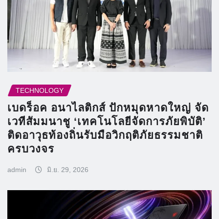
TECHNOLOGY
เบดร็อค อนาไลติกส์ ปักหมุดหาดใหญ่ จัด
เวทีสัมมนาชู ‘เทคโนโลยีจัดการภัยพิบัติ’
ติดอาวุธท้องถิ่นรับมือวิกฤติภัยธรรมชาติ
ครบวงจร
admin
มิ.ย. 29, 2026