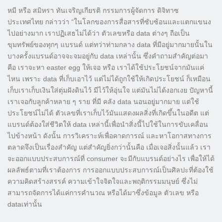
หมี หรือ สมิหรา ทันเจริญเกียรติ กรรมการผู้จัดการ ดิจิทาซ
ประเทศไทย กล่าวว่า “ในโลกของการสื่อสารที่ซับซ้อนและแตกแขนง
ไปอย่างมาก เราปฏิเสธไม่ได้ว่า ตัวเลขหรือ data ต่างๆ ถือเป็น
ขุมทรัพย์ของทุกๆ แบรนด์ แต่ทว่าท่ามกลาง data ที่มีอยู่มากมายนั้นใน
บางครั้งแบรนด์อาจจะจมอยู่กับ data เหล่านั้น ซึ่งคำถามสำคัญต่อมา
คือ เราจะหา easter egg ให้เจอ หรือ เราได้ใช้ประโยชน์จากมันแค่
ไหน เพราะ data ที่เก็บเอาไว้ แต่ไม่ได้ถูกใช้ให้เกิดประโยชน์ ก็เหมือน
เก็บเราเก็บเงินใส่ตุ่มฝังดินไว้ มีไว้ให้อุ่นใจ แต่มันไม่ได้งอกเงย ปัญหานี้
เราเจอกับลูกค้าหลาย ๆ ราย ที่มี คลัง data นอนอยู่มากมาย แต่ใช้
ประโยชน์ไม่ได้ ตัวเลขที่เราเก็บไว้มันแสดงผลสิ่งที่เกิดขึ้นในอดีต แต่
แบรนด์ต้องใส่ชีวิตให้ data เหล่านี้เพื่อนำสิ่งนี้ไปใช้ในการขับเคลื่อน
ไปข้างหน้า ดังนั้น การวิเคราะห์เพื่อคาดการณ์ และหาโอกาสทางการ
ตลาดจึงเป็นเรื่องสำคัญ แต่สำคัญยิ่งกว่านั้นคือ เมื่อเจอสิ่งนั้นแล้ว เรา
จะออกแบบประสบการณ์ที่ consumer จะมีกับแบรนด์อย่างไร เพื่อให้ได้
ผลลัพธ์ตามที่เราต้องการ การออกแบบประสบการณ์เป็นศิลปะที่ต้องใช้
ความคิดสร้างสรรค์ ความเข้าใจจิตใจและพฤติกรรมมนุษย์ ซึ่งไม่
สามารถจัดการได้แค่การคำนวณ หรือได้มาซึ่งข้อมูล ตัวเลข หรือ
dataเท่านั้น