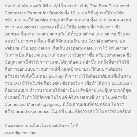
ซอว์ตัวสำคัญของปับลิซิส กรุ๊ป ในการก้าวไปสู่ The Best Full-funnel
Commerce Partner for Brands ทั้ง 16 เอเจนซี่ที่อยู่ภายใต้ปับลิซิส
กรุ๊ป สามารถให้ service กับลูกค้าที่หลากหลาย ทั้งงานวางแผนกลยุทธ์
การวาง customer journey เพื่อไปให้ถึง action ที่เราต้องการ ซึ่ง
journey นั้นสามารถผสมผสานกันได้ทั้งบน offline และ online ซึ่งแตก
แขนงไปมากมาย ทั้งบนสื่อดิจิทัลแบบเดิม, บน Social platform, บน
website หรือ application เพื่อเก็บ 1st party data, การใช้ influencer
ในการเป็นเสียงแทนแบรนด์ จนพาเราไปสู่การซื้อ หรือ commerce ซึ่ง
ข้อมูลเหล่านี้ทำให้เราวางแผนได้ถูกต้องแม่นยำขึ้น แต่สิ่งที่ขาดไม่ได้
คือการออกแบบประสบการณ์ที่ กลุ่มเป้าหมายจะมีกับแบรนด์อย่าง
สร้างสรรค์ ดังนั้นแต่ละ journey ที่เราวางไว้จึงต้องอาศัยคนที่เห็นภาพ
รวมและเข้าใจในฟังเฟืองแต่ละข้อต่อจริง ๆ เพื่อทำให้ทุก ๆ touchpoint
ที่ออกแบบมา ทำงานร่วมกันได้อย่างมีประสิทธิภาพและคุ้มค่ามากที่สุด
ทั้งหมดนี้ จึงทำให้ดิจิทาซ ไม่ใช่แค่ ดิจิทัล เอเจนซี่ ทั่ว ๆ ไปแต่เราคือ
Connected Marketing Agency ที่เป็นส่วนผสมที่กลมกล่อม ในการ
สร้าง brand experience ในยุคที่ data ต้องการหัวใจในการขับเคลื่อน”
ติดตามความเคลื่อนไหวของดิจิทาซ ได้ที่
www.digitas.com