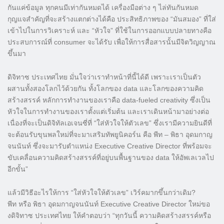
กันแค่ข้อมูล ทุกคนมีเท่ากันหมดได้ เครื่องมือต่าง ๆ ไล่ทันกันหมด
กุญแจสำคัญที่จะสร้างแตกต่างได้คือ ประสิทธิภาพของ “มันสมอง” ที่ใส่
เข้าไปในการวิเคราะห์ และ “หัวใจ” ที่ใช้ในการออกแบบปลายทางคือ
ประสบการณ์ที่ consumer จะได้รับ เพื่อให้การสื่อสารนั้นมีจิตวิญญาณ
ขึ้นมา
ดิจิทาซ ประเทศไทย มั่นใจว่าเราทำหน้าที่นี้ได้ดี เพราะเราเป็นตัว
ผสานทั้งสองโลกไว้ด้วยกัน ทั้งโลกของ data และโลกของความคิด
สร้างสรรค์ หลักการทำงานของเราคือ data-fueled creativity ซึ่งเป็น
หัวใจในการทำงานของเราตั้งแต่เริ่มต้น และเราเดินหน้ามาอย่างต่อ
เนื่องที่จะเป็นดิจิทัลเอเจนซี่ที่ “ใส่หัวใจให้ตัวเลข” ซึ่งเรามีความยินดีที่
จะต้อนรับขุนพลใหม่ที่จะมาเสริมทัพยูนิคอร์น คือ พีท – พิธา อุดมกาญ
จนนันท์ ซึ่งจะมารับตำแหน่ง Executive Creative Director ที่พร้อมจะ
ขับเคลื่อนความคิดสร้างสรรค์ที่อยู่บนพื้นฐานของ data ให้อัพเลเวลไป
อีกขั้น”
แล้วมีวิธีอะไรให้การ “ใส่หัวใจให้ตัวเลข” เวิร์คมากขึ้นกว่าเดิม?
พีท หรือ พิธา อุดมกาญจนนันท์ Executive Creative Director ใหม่ขอ
งดิจิทาซ ประเทศไทย ให้คำตอบว่า “ทุกวันนี้ ความคิดสร้างสรรค์หรือ