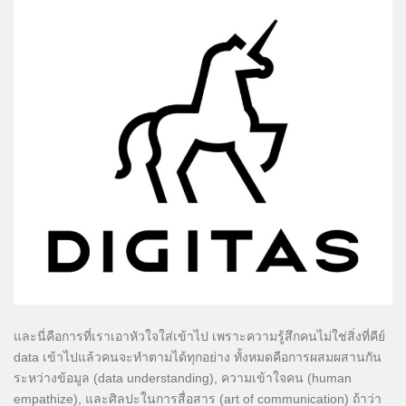
และนี่คือการที่เราเอาหัวใจใส่เข้าไป เพราะความรู้สึกคนไม่ใช่สิ่งที่คีย์
data เข้าไปแล้วคนจะทำตามได้ทุกอย่าง ทั้งหมดคือการผสมผสานกัน
ระหว่างข้อมูล (data understanding), ความเข้าใจคน (human
empathize), และศิลปะในการสื่อสาร (art of communication) ถ้าว่า