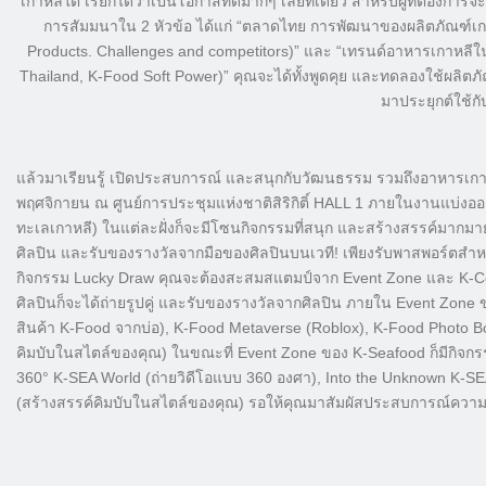
เกาหลีใต้ เรียกได้ว่าเป็นโอกาสที่ดีมากๆ เลยทีเดียว สำหรับผู้ที่ต้องการจะ
การสัมมนาใน 2 หัวข้อ ได้แก่ “ตลาดไทย การพัฒนาของผลิตภัณฑ์เก
Products. Challenges and competitors)” และ “เทรนด์อาหารเกาหล
Thailand, K-Food Soft Power)” คุณจะได้ทั้งพูดคุย และทดลองใช้ผลิตภัณ
มาประยุกต์ใช้กั
แล้วมาเรียนรู้ เปิดประสบการณ์ และสนุกกับวัฒนธรรม รวมถึงอาหารเกาหล
พฤศจิกายน ณ ศูนย์การประชุมแห่งชาติสิริกิติ์
HALL 1 ภายในงานแบ่งออกเป็
ทะเลเกาหลี) ในแต่ละฝั่งก็จะมีโซนกิจกรรมที่
สนุก และสร้างสรรค์มากมายให
ศิลปิน และรับของรางวัลจากมือของศิลปิ
นบนเวที! เพียงรับพาสพอร์ตสำห
กิจกรรม Lucky Draw คุณจะต้องสะสมสแตมป์จาก Event Zone และ K-Colle
ศิลปินก็จะได้ถ่ายรูปคู่ และรับของรางวัลจากศิลปิน ภายใน Event Zone 
สินค้า K-Food จากบ่อ), K-Food Metaverse (Roblox), K-Food Photo B
คิมบับในสไตล์ของคุ
ณ) ในขณะที่ Event Zone ของ K-Seafood ก็มีกิจกรรม
360° K-SEA World (ถ่ายวิดีโอแบบ 360 องศา), Into the Unknown K-SE
(สร้างสรรค์คิมบับในสไตล์ของคุ
ณ) รอให้คุณมาสัมผัสประสบการณ์
ความส