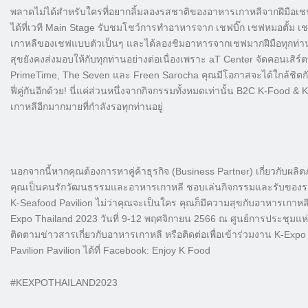
พลาดไม่ได้สำหรับใครที่อยากลิ้
มลองรสชาติของอาหารเกาหลีจากฝี
มือเช
ได้ที่เวที Main Stage รับชมโชว์การทำอาหารจาก เชฟบิ๊ก เชฟหมอตั้
เกาหลี
ของเชฟแบบตัวเป็นๆ และได้ลองชิมอาหารจากเชฟมากฝีมื
อทุกท่า
สุขยังคงส่งมอบให้กับทุ
กท่านอย่างต่อเนื่องเพราะ aT Center จัดคอนเสิร์ต
PrimeTime, The Seven และ Freen Sarocha คุณมีโอกาสจะได้ใกล้ชิดกั
ฟี่คู่กันอี
กด้วย!
นี่แค่ส่วนหนึ่งจากกิจกรรมทั้
งหมดเท่านั้น B2C K-Food & 
เกาหลีอีกมากมายที่กำลั
งรอทุกท่านอยู่
นอกจากนี้หากคุณต้องการหาคู่ค้
าธุรกิจ (Business Partner) เกี่ยวกับผลิต
คุณเป็นคนรักวั
ฒนธรรมและอาหารเกาหลี ชอบเล่นกิจกรรมและรับของราง
K-Seafood Pavilion ไม่ว่าคุณจะเป็นใคร คุณก็มีความสุขกับอาหารเกาหล
Expo Thailand 2023 วันที่ 9-12 พฤศจิกายน 2566 ณ ศูนย์การประชุมแห่งชา
ติดตามข่าวสารเกี่ยวกั
บอาหารเกาหลี หรือติดต่อเพื่อเข้าร่วมงาน K-Ex
Pavilion Pavilion ได้ที่ Facebook: Enjoy K Food
#KEXPOTHAILAND2023