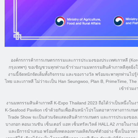
องค์กรการค้
าการเกษตรกรรมและการประมงของประ
เทศเกาหลี (Kor
กรุงเทพฯ) ขอเชิญชวนทุกท่านเข้าร่
วมงานมหกรรมสินค้าเกาหลีสุดยิ่
งใ
งานนี้จัดหนักจัดเต็มทั้งกิ
จกรรม และของรางวัล พร้อมจะพาทุกท่านไปรู้จั
ไทย และเกาหลี ไม่ว่าจะเป็น Han Seungwoo, Plan B, PrimeTime, Th
เข้าร่
วมงา
งานมหกรรมสินค้าเกาหลี K-Expo Thailand 2023 ถือได้ว่าเป็นหนึ่งในงา
K-Seafood Pavilion เข้าด้วยกันเพื่อเดินหน้
าโปรโมตอาหารทางการเกษ
Trade Show จะเป็นส่วนจัดแสดงสินค้
าการเกษตร และการประมงของเกาห
บางกอก คอนเวนชัน เซ็นเตอร์ แอท เซ็นทรัลเวิลด์ HALL A2 ภายในงานมีก
และมีการนำเสนอ พร้อมทั้งทดลองทานผลิตภัณฑ์ตั
วอย่าง ซึ่งเป็นอาหา