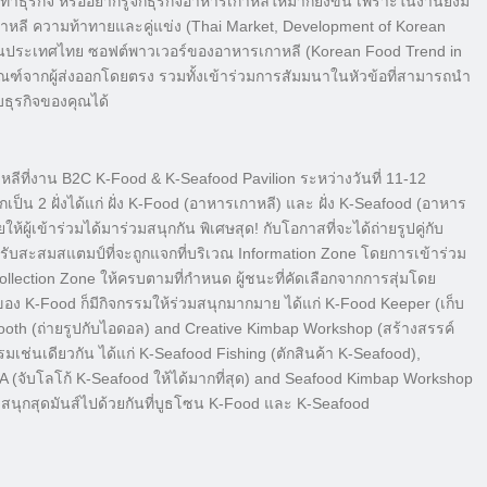
ทำธุรกิจ หรืออยากรู้จักธุรกิ
จอาหารเกาหลีให้มากยิ่งขึ้น เพราะในงานยังมี
าหลี ความท้าทายและคู่แข่ง (Thai Market, Development of Korean
ีในประเทศไทย ซอฟต์พาวเวอร์ของอาหารเกาหลี (Korean Food Trend in
ฑ์จากผู้ส่
งออกโดยตรง รวมทั้งเข้าร่วมการสัมมนาในหั
วข้อที่สามารถนำ
บธุรกิจของคุณได้
ีที่งาน B2C K-Food & K-Seafood Pavilion ระหว่างวันที่ 11-12
น 2 ฝั่งได้แก่ ฝั่ง K-Food (อาหารเกาหลี) และ ฝั่ง K-Seafood (อาหาร
้ผู้เข้
าร่วมได้มาร่วมสนุกกัน พิเศษสุด! กับโอกาสที่จะได้ถ่ายรูปคู่กั
บ
รั
บสะสมสแตมป์ที่จะถูกแจกที่บริ
เวณ Information Zone โดยการเข้าร่วม
ction Zone ให้ครบตามที่กำหนด ผู้ชนะที่คัดเลือกจากการสุ่
มโดย
ของ K-Food ก็มีกิจกรรมให้ร่วมสนุกมากมาย ได้แก่ K-Food Keeper (เก็บ
ooth (ถ่ายรูปกับไอดอล) and Creative Kimbap Workshop (สร้างสรรค์
เช่นเดียวกัน ได้แก่ K-Seafood Fishing (ตักสินค้า K-Seafood),
A (จับโลโก้ K-Seafood ให้ได้มากที่สุด) and Seafood Kimbap Workshop
นุกสุดมันส์ไปด้วยกันที่บู
ธโซน K-Food และ K-Seafood