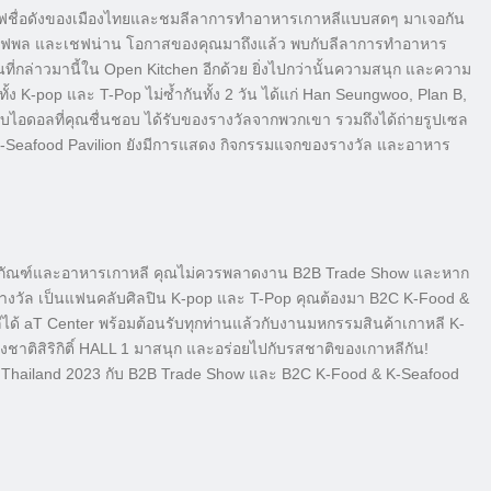
ฟชื่อดังของเมื
องไทยและชมลีลาการทำอาหารเกาหลี
แบบสดๆ มาเจอกัน
ม เชฟพล และเชฟน่าน โอกาสของคุณมาถึงแล้ว พบกับลีลาการทำอาหาร
นที่กล่าวมานี้ใน Open Kitchen อีกด้วย ยิ่งไปกว่านั้นความสนุก และความ
ทั้ง K-pop และ T-Pop ไม่ซ้ำกันทั้ง 2 วัน ได้แก่ Han Seungwoo, Plan B,
บไอดอลที่คุณชื่นชอบ ได้รับของรางวัลจากพวกเขา รวมถึงได้ถ่ายรูปเซล
K-Seafood Pavilion ยังมีการแสดง กิจกรรมแจกของรางวัล และอาหาร
ภัณฑ์
และอาหารเกาหลี คุณไม่ควรพลาดงาน B2B Trade Show และหาก
วัล เป็นแฟนคลับศิลปิน K-pop และ T-Pop คุณต้องมา B2C K-Food &
ี
ได้ aT Center พร้อมต้อนรับทุกท่านแล้วกั
บงานมหกรรมสินค้าเกาหลี K-
ติสิริกิติ์
HALL 1 มาสนุก และอร่อยไปกับรสชาติของเกาหลีกั
น!
po Thailand 2023 กับ B2B Trade Show และ B2C K-Food & K-Seafood