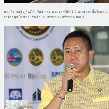
นพ. พีรเชษฐ์ ภู่สันติสัมพันธ์ และ นาง อรศศิพัทธ์ จันทร์สว่าง ที่ปรึกษา
อาคารศูนย์ส่งเสริมสินค้าและบริการ ณ ศรีราชา-ชลบุรี