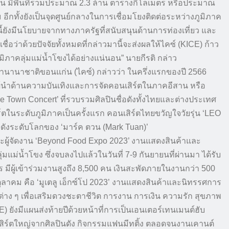
คน มีพื้นที่รวมประมาณ 2.3 ล้าน ตารางกิโลเมตร หรือประมาณ
ีกทั้งยังเป็นจุดศูนย์กลางในการเชื่อมโยงติดต่อระหว่างภูมิภาค
ี้ยังมีนโยบายจากทางภาครัฐที่สนับสนุนด้านการท่องเที่ยว และ
อว่าด้วยปัจจัยทั้งหมดที่กล่าวมานี้จะส่งผลให้ไคซ์ (KICE) ก้าว
ิภาคลุ่มแม่น้ำโขงได้อย่างแน่นอน” นายกีรติ กล่าว
ค้านานาชาติขอนแก่น (ไคซ์) กล่าวว่า ในครึ่งแรกของปี 2566
้นำด้านความบันเทิงและการจัดคอนเสิร์ตในภาคอีสาน หรือ
 Town Concert’ ที่รวบรวมศิลปินชื่อดังทั้งไทยและต่างประเทศ
ตในระดับภูมิภาคเป็นครั้งแรก คอนเสิร์ตไทยขวัญใจวัยรุ่น ‘LEO
ดังระดับโลกของ ‘มาร์ค ตวน (Mark Tuan)’
นะผู้จัดงาน ‘Beyond Food Expo 2023’ งานแสดงสินค้าและ
ม่น้ำโขง ซึ่งจบลงไปแล้วในวันที่ 7-9 กันยายนที่ผ่านมา ได้รับ
 มีผู้เข้าร่วมงานสูงถึง 8,500 คน เงินสะพัดภายในงานกว่า 500
ตุลาคม คือ ‘มูเตลู เอ็กซ์โป 2023’ งานแสดงสินค้าและนิทรรศการ
มต่าง ๆ เพื่อเสริมดวงชะตาชีวิต การงาน การเงิน ความรัก สุขภาพ
 ยังมีแผนส่งท้ายปีด้วยหน้าที่การเป็นเอนเตอร์เทนเมนต์ฮับ
ิร์ตใหญ่จากศิลปินดัง กิจกรรมแฟนมีทติ้ง ตลอดจนงานเคานต์