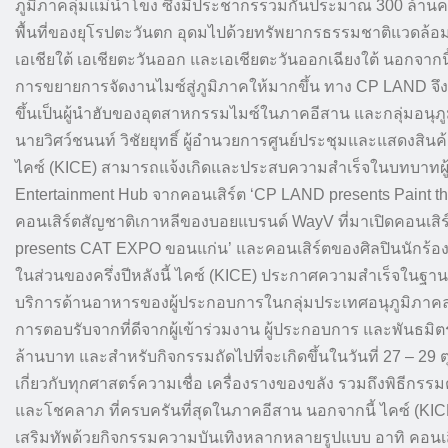
ภูมิภาคลุ่มแม่น้ำโขง ซึ่งมีประชากรรวมกันประมาณ 300 ล้าน
พื้นที่ของยุโรปตะวันตก อุดมไปด้วยทรัพยากรธรรมชาติแวดล้อม อ
เอเชียใต้ เอเชียตะวันออก และเอเชียตะวันออกเฉียงใต้ นอกจากน
การขยายการจัดงานไมซ์สู่ภูมิภาคให้มากขึ้น ทาง CP LAND จึงเชื่
ขึ้นเป็นผู้นำฮับของอุตสาหกรรมไมซ์ในภาคอีสาน และกลุ่มอนุภูม
นายวิศว์ชนนท์ วิชัยยุทธิ์ ผู้อำนวยการศูนย์ประชุมและแสดงสิน
ไคซ์ (KICE) สามารถแจ้งเกิดและประสบความสำเร็จในบทบาทผู
Entertainment Hub จากคอนเสิร์ต ‘CP LAND presents Paint the
คอนเสิร์ตสัญชาติเกาหลีของบอยแบรนด์ WayV ที่มาเปิดคอนเสิร์
presents CAT EXPO ขอนแก่น’ และคอนเสิร์ตของศิลปินนักร้อง
ในส่วนของครึ่งปีหลังนี้ ไคซ์ (KICE) ประกาศความสำเร็จในฐา
บริการด้านอาหารของผู้ประกอบการในกลุ่มประเทศอนุภูมิภาคลุ่มแ
การตอบรับจากที่ดีจากผู้เข้าร่วมงาน ผู้ประกอบการ และพันธมิตร
ล้านบาท และสำหรับกิจกรรมถัดไปที่จะเกิดขึ้นในวันที่ 27 – 29 
เกี่ยวกับทุกศาสตร์ความเชื่อ เครื่องรางของขลัง รวมถึงพิธีกรร
และโชคลาภ ที่ครบครันที่สุดในภาคอีสาน นอกจากนี้ ไคซ์ (KICE)
เสริมทัพด้วยกิจกรรมความบันเทิงหลากหลายรูปแบบ อาทิ คอนเส