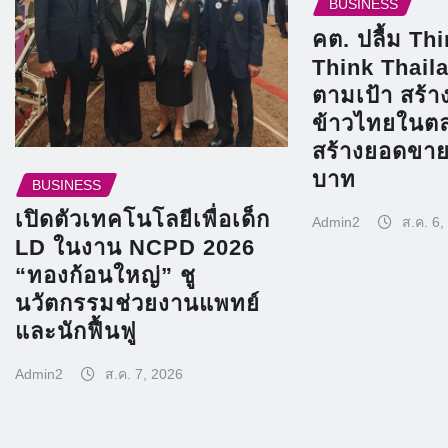
BUSINESS
คต. ปลื้ม Th
Think Thaila
ตามเป้า สร้าง
ข้าวไทยในตล
สร้างยอดขาย
บาท
BUSINESS
เปิดตัวเทคโนโลยีเพื่อเด็ก
Admin2
ส.ค. 6,
LD ในงาน NCPD 2026
“ทองก้อนใหญ่” ชู
นวัตกรรมช่วยงานแพทย์
และนักฟื้นฟู
Admin2
ส.ค. 7, 2026