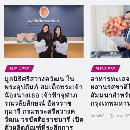
BUSINESS
BUSINESS
มูลนิธิศรีสวางควัฒน ใน
อาหารทะเลจ
พระอุปถัมภ์ สมเด็จพระเจ้า
ผสานรสชาติ
น้องนางเธอ เจ้าฟ้าจุฬาภ
สัมมนาสำหร
รณวลัยลักษณ์ อัครราช
กรุงเทพมหา
กุมารี กรมพระศรีสวางค
Admin2
ก.ค. 30
วัฒน วรขัตติยราชนารี เปิด
ตัวผลิตภัณฑ์ที่ระลึกการ