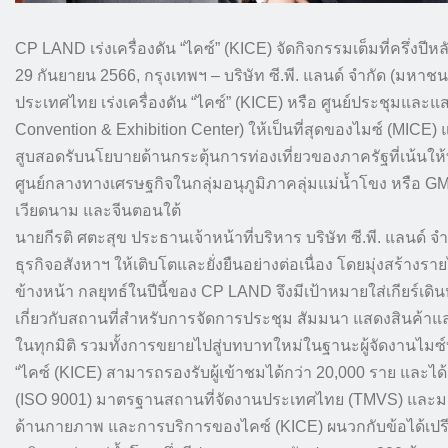
CP LAND เร่งเครื่องดัน “ไคซ์” (KICE) จัดกิจกรรมเต็มที่ครึ่งปีห
29 กันยายน 2566, กรุงเทพฯ – บริษัท ซี.พี. แลนด์ จำกัด (มหาช
ประเทศไทย เร่งเครื่องดัน “ไคซ์” (KICE) หรือ ศูนย์ประชุมแล
Convention & Exhibition Center) ให้เป็นที่สุดของไมซ์ (MICE)
สูบสอดรับนโยบายด้านกระตุ้นการท่องเที่ยวของภาครัฐที่เน้นให้
ศูนย์กลางทางเศรษฐกิจในกลุ่มอนุภูมิภาคลุ่มแม่น้ำโขง หรือ GM
เวียดนาม และจีนตอนใต้
นายกีรติ ศตะสุข ประธานเจ้าหน้าที่บริหาร บริษัท ซี.พี. แลนด์
ธุรกิจอสังหาฯ ให้เติบโตและยั่งยืนอย่างต่อเนื่อง โดยมุ่งสร้างร
ข้างหน้า กลยุทธ์ในปีนี้ของ CP LAND จึงมีเป้าหมายใส่เกียร์เดิน
เกี่ยวกับสถานที่สำหรับการจัดการประชุม สัมมนา แสดงสินค
ในทุกมิติ รวมทั้งการขยายไปสู่บทบาทใหม่ในฐานะผู้จัดงานไม
“ไคซ์ (KICE) สามารถรองรับผู้เข้าชมได้กว่า 20,000 ราย แล
(ISO 9001) มาตรฐานสถานที่จัดงานประเทศไทย (TMVS) และมา
ด้านกายภาพ และการบริการของไคซ์ (KICE) ผนวกกับข้อได้เปรีย