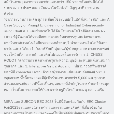
สมัยในภาคอุตสาหกรรมมาจัดแสดงกว่า 150 ราย พร้อมกันนี้ยังได้
รวบรวมการประชุมและสัมมนาในหัวข้อสำคัญๆ อาทิ การเสวนา
หัวข้อ
“จากกระบวนการผลิต สู่การเลือกใช้ระบบอัตโนมัติที่เหมาะสม” และ A
Case Study of Prompt Engineering for Industrial Cybersecurity
using ChatGPT และที่พลาดไม่ได้คือ โซนเทคโนโลยีพิเศษ MIRA x
FIBO ที่ผู้จัดงานได้ร่วมมือกับ สถาบันวิทยาการหุ่นยนต์ภาคสนาม
มหาวิทยาลัยเทคโนโลยีพระจอมเกล้าธนบุรี นำสามเทคโนโลยีพิเศษ
มาจัดแสดง ได้แก่ 1. “มดบริรักษ์” หุ่นยนต์ผู้ช่วยบุคลากรทางการแพทย์
ช่วงโควิดที่สามารถนำแนวคิดไปต่อยอดในการจัดการ 2. CHESS
ROBOT กิจกรรมการเล่นหมากรุกระหว่างมนุษย์และหุ่นยนต์เล่นหมาก
รุกสากล และ 3. Interactive Virtual Aquarium ที่สามารถสร้างสรรค์
ปลาที่มี character เฉพาะตัวของผู้ชมงานแต่ละคนปล่อยลงสู่ Virtual
Aquarium ทั้งนี้คาดว่าจะมีผู้เข้าร่วมงานมากกว่า 5,000 คน ทุกภาค
ส่วนมองตรงกันว่าเวทีนี้จะเป็นหมุดหมายที่สำคัญในการร่วมสร้างหมุด
หมายใหม่ในการลงทุนให้กับภาคเศรษฐกิจไทย” นายมนู กล่าวเสริม
MIRA และ SUBCON EEC 2023 ในปีนี้จัดพร้อมกันกับ EEC Cluster
Fair2023งานแสดงนิทรรศการและงานแสดงสินค้าที่เกี่ยวข้องกับ
อุตสาหกรรมเป้าหมาย (S-Curve)ในพื้นที่อีอีซีเพื่อยกระดับสู่การเป็นจุด