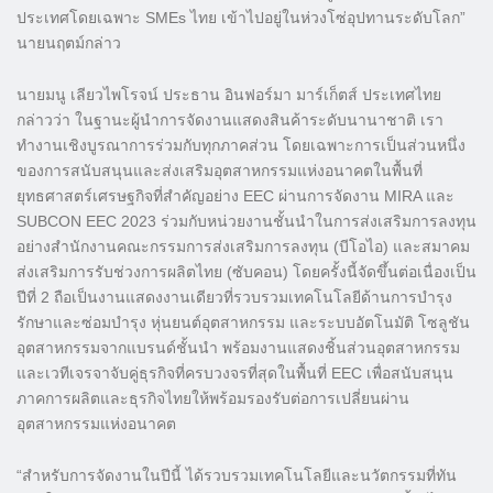
ประเทศโดยเฉพาะ SMEs ไทย เข้าไปอยู่ในห่วงโซ่อุปทานระดับโลก”
นายนฤตม์กล่าว
นายมนู เลียวไพโรจน์ ประธาน อินฟอร์มา มาร์เก็ตส์ ประเทศไทย
กล่าวว่า ในฐานะผู้นำการจัดงานแสดงสินค้าระดับนานาชาติ เรา
ทำงานเชิงบูรณาการร่วมกับทุกภาคส่วน โดยเฉพาะการเป็นส่วนหนึ่ง
ของการสนับสนุนและส่งเสริมอุตสาหกรรมแห่งอนาคตในพื้นที่
ยุทธศาสตร์เศรษฐกิจที่สำคัญอย่าง EEC ผ่านการจัดงาน MIRA และ
SUBCON EEC 2023 ร่วมกับหน่วยงานชั้นนำในการส่งเสริมการลงทุน
อย่างสำนักงานคณะกรรมการส่งเสริมการลงทุน (บีโอไอ) และสมาคม
ส่งเสริมการรับช่วงการผลิตไทย (ซับคอน) โดยครั้งนี้จัดขึ้นต่อเนื่องเป็น
ปีที่ 2 ถือเป็นงานแสดงงานเดียวที่รวบรวมเทคโนโลยีด้านการบำรุง
รักษาและซ่อมบำรุง หุ่นยนต์อุตสาหกรรม และระบบอัตโนมัติ โซลูชัน
อุตสาหกรรมจากแบรนด์ชั้นนำ พร้อมงานแสดงชิ้นส่วนอุตสาหกรรม
และเวทีเจรจาจับคู่ธุรกิจที่ครบวงจรที่สุดในพื้นที่ EEC เพื่อสนับสนุน
ภาคการผลิตและธุรกิจไทยให้พร้อมรองรับต่อการเปลี่ยนผ่าน
อุตสาหกรรมแห่งอนาคต
“สำหรับการจัดงานในปีนี้ ได้รวบรวมเทคโนโลยีและนวัตกรรมที่ทัน