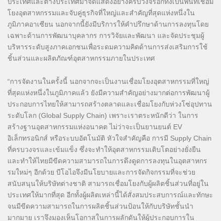
ประเทศและต่างประเทศมาจัดแสดงอย่างครบวงจรอีกทั้งเป็นพื้นที่เชื่อม
โยงอุตสาหกรรมและจับคู่ธุรกิจที่ใหญ่และสำคัญที่สุดแห่งหนึ่งใน
ภูมิภาคอาเซียน นอกจากนี้ยังมีบริการให้คำปรึกษาด้านการลงทุนโดย
เฉพาะด้านการพัฒนาบุคลากร การวิจัยและพัฒนา และจัดประชุมผู้
บริหารระดับสูงภาคเอกชนเพื่อระดมความคิดด้านการส่งเสริมการใช้
ชิ้นส่วนและผลิตภัณฑ์อุตสาหกรรมภายในประเทศ
“การจัดงานในครั้งนี้ นอกจากจะเป็นงานเชื่อมโยงอุตสาหกรรมที่ใหญ่
ที่สุดแห่งหนึ่งในภูมิภาคแล้ว ยังมีความสำคัญอย่างมากต่อการพัฒนาผู้
ประกอบการไทยให้สามารถสร้างตลาดและเชื่อมโยงกับห่วงโซ่อุปทาน
ระดับโลก (Global Supply Chain) เพราะเราตระหนักดีว่า ในการ
สร้างฐานอุตสาหกรรมแห่งอนาคต ไม่ว่าจะเป็นยานยนต์ EV
อิเล็กทรอนิกส์ หรือระบบอัตโนมัติ หัวใจสำคัญคือ การมี Supply Chain
ที่ครบวงจรและเข้มแข็ง ซึ่งจะทำให้อุตสาหกรรมเติบโตอย่างยั่งยืน
และทำให้ไทยมีขีดความสามารถในการดึงดูดการลงทุนในอุตสาหกร
รมใหม่ๆ อีกด้วย บีโอไอจึงมีนโยบายและการจัดกิจกรรมที่จะช่วย
สนับสนุนให้บริษัทต่างชาติ สามารถเชื่อมโยงกับผู้ผลิตชิ้นส่วนที่อยู่ใน
ประเทศให้มากที่สุด อีกทั้งผู้ผลิตเหล่านี้ได้สั่งสมประสบการณ์และทักษะ
จนมีขีดความสามารถในการผลิตชิ้นส่วนป้อนให้กับบริษัทชั้นนำ
มากมาย เราจึงมองเห็นโอกาสในการผลักดันให้ผู้ประกอบการใน