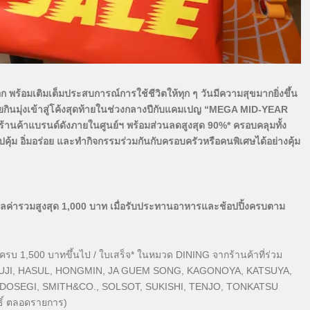
ออก พร้อมเติมเต็มประสบการณ์การใช้ชีวิตให้ทุก ๆ วันมีความสุขมากยิ่งขึ้น
ุ่งเข้าสู่โค้งสุดท้ายในช่วงกลางปีกับแคมเปญ “MEGA MID-YEAR
กร้านค้าแบรนด์ดังภายในศูนย์ฯ พร้อมส่วนลดสูงสุด 90%* ครอบคลุมทั้ง
ปคุ้ม อิ่มอร่อย และทำกิจกรรมร่วมกันกับครอบครัวหรือคนพิเศษได้อย่างคุ้ม
ลค่ารวมสูงสุด 1,000 บาท เมื่อรับประทานอาหารและช้อปปิ้งครบตาม
บ 1,500 บาทขึ้นไป / ใบเสร็จ* ในหมวด DINING จากร้านค้าที่ร่วม
 FUJI, HASUL, HONGMIN, JA GUEM SONG, KAGONOYA, KATSUYA,
NDOSEGI, SMITH&CO., SOLSOT, SUKISHI, TENJO, TONKATSU
ธิ์ ตลอดรายการ)