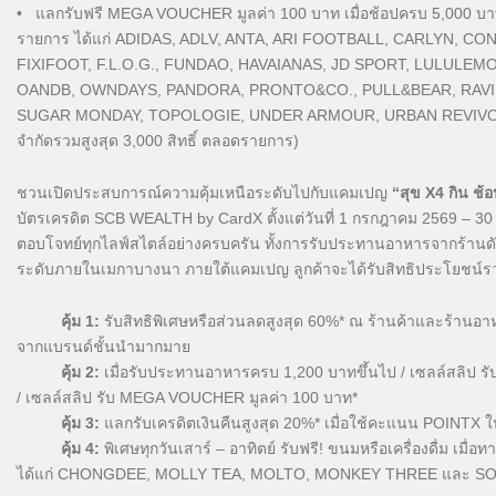
• แลกรับฟรี MEGA VOUCHER มูลค่า 100 บาท เมื่อช้อปครบ 5,000 บาท
รายการ ได้แก่ ADIDAS, ADLV, ANTA, ARI FOOTBALL, CARLYN, C
FIXIFOOT, F.L.O.G., FUNDAO, HAVAIANAS, JD SPORT, LULULE
OANDB, OWNDAYS, PANDORA, PRONTO&CO., PULL&BEAR, RAVIP
SUGAR MONDAY, TOPOLOGIE, UNDER ARMOUR, URBAN REVIVO, VANS
จำกัดรวมสูงสุด 3,000 สิทธิ์ ตลอดรายการ)
ชวนเปิดประสบการณ์ความคุ้มเหนือระดับไปกับแคมเปญ
“สุข X4 กิน ช้อ
บัตรเครดิต SCB WEALTH by CardX ตั้งแต่วันที่ 1 กรกฎาคม 2569 – 30 ก
ตอบโจทย์ทุกไลฟ์สไตล์อย่างครบครัน ทั้งการรับประทานอาหารจากร้านดัง
ระดับภายในเมกาบางนา ภายใต้แคมเปญ ลูกค้าจะได้รับสิทธิประโยชน์รวมส
คุ้ม 1:
รับสิทธิพิเศษหรือส่วนลดสูงสุด 60%* ณ ร้านค้าและร้านอ
จากแบรนด์ชั้นนำมากมาย
คุ้ม 2:
เมื่อรับประทานอาหารครบ 1,200 บาทขึ้นไป / เซลล์สลิป ร
/ เซลล์สลิป รับ MEGA VOUCHER มูลค่า 100 บาท*
คุ้ม 3:
แลกรับเครดิตเงินคืนสูงสุด 20%* เมื่อใช้คะแนน POINTX ใ
คุ้ม 4:
พิเศษทุกวันเสาร์ – อาทิตย์ รับฟรี! ขนมหรือเครื่องดื่ม เมื
ได้แก่ CHONGDEE, MOLLY TEA, MOLTO, MONKEY THREE และ S