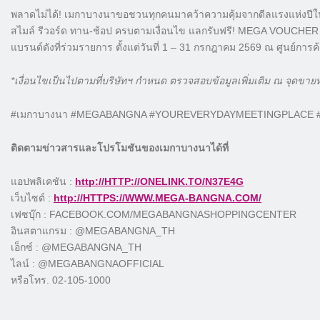
พลาดไม่ได้! เมกาบางนาขอชวนทุกคนมาคว้าความคุ้มจากดีลแรงแห่งป
สไมล์ รีวอร์ด ทาน-ช้อป ครบตามเงื่อนไข แลกรับฟรี! MEGA VOUCHER ม
แบรนด์ดังที่ร่วมรายการ ตั้งแต่วันที่ 1 – 31 กรกฎาคม 2569 ณ ศูนย์กา
*เงื่อนไขเป็นไปตามที่บริษัทฯ กำหนด ตรวจสอบข้อมูลเพิ่มเติม ณ จุดขายห
#เมกาบางนา #MEGABANGNA #YOUREVERYDAYMEETINGPLACE
ติดตามข่าวสารและโปรโมชันของเมกาบางนาได้ที่
แอปพลิเคชัน :
http://HTTP://ONELINK.TO/N37E4G
เว็บไซต์ :
http://HTTPS://WWW.MEGA-BANGNA.COM/
เฟซบุ๊ก : FACEBOOK.COM/MEGABANGNASHOPPINGCENTER
อินสตาแกรม : @MEGABANGNA_TH
เอ็กซ์ : @MEGABANGNA_TH
ไลน์ : @MEGABANGNAOFFICIAL
หรือโทร. 02-105-1000