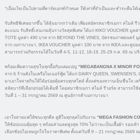
*เงื่อนไขเป็นไปตามที่คาร์ดเอกซ์กำหนด ใช้เท่าที่จำเป็นและชำระคืนได้
รับสิทธิพิเศษมากขึ้น ได้ลุ้นมากกว่าเดิม เพียงสมัครสมาชิกเมกา สไมล์ ร
คะแนน รับสิทธิ์เล่นเกมลุ้นรางวัลสุดพิเศษ ได้แก่ KIKO VOUCHER 
TOTE มูลค่า 490 บาท จาก BEYOND THE VINES, บัตรชมภาพยนตร์ มูลค
จาก เมกาบางนา, IKEA VOUCHER มูลค่า 100 บาท จาก IKEA และคูปองส่
สามารถร่วมกิจกรรมได้ในวันที่ 4-5, 11-12, 18-19, 25-29 ก.ค. 69 ณ 
พร้อมเพิ่มความสุขในทุกมื้อกับแคมเปญ
“MEGABANGNA X MINOR F
จาก 6 ร้านดังในเครือไมเนอร์ฟู้ด ได้แก่ DAIRY QUEEN, SWENSE
มาเอาใจสายกินให้ได้อร่อยคุ้มครบทุกสไตล์ ตั้งแต่ของหวานเย็นชื่นใจ เค
สลัดบาร์ที่เลือกอร่อยได้เต็มที่ โดยสมาชิกเมกา สไมล์ รีวอร์ด สามารถใช
วันที่ 1 – 31 กรกฎาคม 2569 ณ ศูนย์การค้าเมกาบางนา
เอาใจสายแฟให้ชนะทุกดีล ดูดีในทุกลุคไปกับงาน
“MEGA FASHION CO
ให้ช้อปแบบคุ้มสุด ๆ พร้อมส่วนลดสูงสุด 70% ไม่ว่าจะเป็นเสื้อผ้า รองเท
เลือกช้อปไอเทมถูกใจในราคาพิเศษ ตั้งแต่วันที่ 9 – 21 กรกฎาคม 2569 