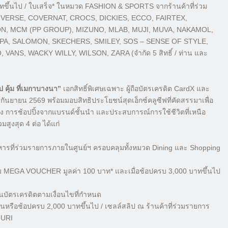
ขึ้นไป / ใบเสร็จ* ในหมวด FASHION & SPORTS จากร้านค้าที่ร่วม
ONVERSE, COVERNAT, CROCS, DICKIES, ECCO, FAIRTEX,
MON, MCM (PP GROUP), MIZUNO, MLAB, MUJI, MUVA, NAKAMOL,
A, SALOMON, SKECHERS, SMILEY, SOS – SENSE OF STYLE,
, WACKY WILLY, WILSON, ZARA (จำกัด 5 สิทธิ์ / ท่าน และ
ป คุ้ม ที่เมกาบางนา”
เอกสิทธิ์พิเศษเฉพาะ ผู้ถือบัตรเครดิต CardX และ
ันยายน 2569 พร้อมมอบสิทธิประโยชน์สุดเอ็กซ์คลูซีฟที่คัดสรรมาเพื่อ
 การช้อปปิ้งจากแบรนด์ชั้นนำ และประสบการณ์การใช้ชีวิตที่เหนือ
ูงสุด 4 ต่อ ได้แก่
าหารที่ร่วมรายการภายในศูนย์ฯ ครอบคลุมทั้งหมวด Dining และ Shopping
ับ MEGA VOUCHER มูลค่า 100 บาท* และเมื่อช้อปครบ 3,000 บาทขึ้นไป
นบัตรเครดิตตามเงื่อนไขที่กำหนด
่อทานหรือช้อปครบ 2,000 บาทขึ้นไป / เซลล์สลิป ณ ร้านค้าที่ร่วมรายการ
OURI