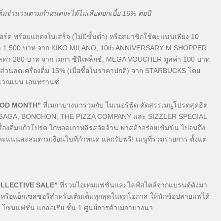
เต็มจำนวนตามกำหนดจะได้ไม่เสียดอกเบี้ย 16% ต่อปี
ีวอร์ด พร้อมแสดงใบเสร็จ (ไม่มีขั้นต่ำ) หรือสมาชิกใช้คะแนนเพียง 10
มูลค่า 1,500 บาท จาก KIKO MILANO, 10th ANNIVERSARY M SHOPPER
่า 280 บาท จาก เมกา ซีนีเพล็กซ์, MEGA VOUCHER มูลค่า 100 บาท
วนลดเครื่องดื่ม 15% (เมื่อซื้อในราคาปกติ) จาก STARBUCKS โดย
บริเวณเมน เอนทรานซ์
OOD MONTH”
ที่เมกาบางนาร่วมกับ ไมเนอร์ฟู้ด คัดสรรเมนูโปรดสุดฮิต
N’S, GAGA, BONCHON, THE PIZZA COMPANY และ SIZZLER SPECIAL
รื่องดื่มแก้วโปรด ไก่ทอดเกาหลีรสจัดจ้าน พาสต้าอร่อยเข้มข้น ไปจนถึง
้คะแนนสะสมตามเงื่อนไขที่กำหนด แลกรับฟรี! เมนูที่ร่วมรายการ ตั้งแต่
LLECTIVE SALE”
ที่รวมไอเทมแฟชั่นและไลฟ์สไตล์จากแบรนด์ดังมา
้า หรือแอ็กเซสซอรีสำหรับเติมเต็มทุกลุคในทุกโอกาส ให้นักช้อปสายแฟได้
ณ โซนแฟชั่น แกลอเรีย ชั้น 1 ศูนย์การค้าเมกาบางนา