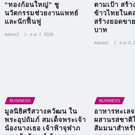
“ทองก้อนใหญ่” ชู
ตามเป้า สร้าง
นวัตกรรมช่วยงานแพทย์
ข้าวไทยในตล
และนักฟื้นฟู
สร้างยอดขาย
บาท
Admin2
ส.ค. 7, 2026
Admin2
ส.ค. 6, 
BUSINESS
BUSINESS
มูลนิธิศรีสวางควัฒน ใน
อาหารทะเลจ
พระอุปถัมภ์ สมเด็จพระเจ้า
ผสานรสชาติ
น้องนางเธอ เจ้าฟ้าจุฬาภ
สัมมนาสำหร