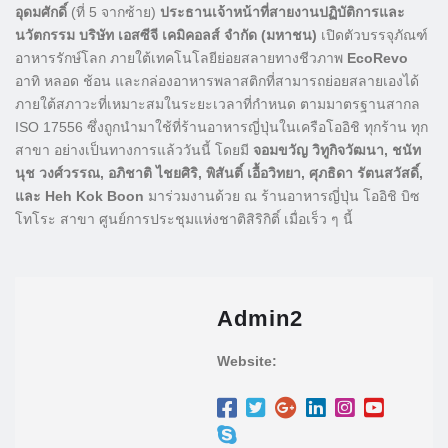
อุดมศักดิ์
(ที่ 5 จากซ้าย)
ประธานเจ้าหน้าที่สายงานปฏิบัติการและ
นวัตกรรม
บริษัท เอสซีจี เคมิคอลส์ จำกัด (มหาชน)
เปิดตัวบรรจุภัณฑ์
อาหารรักษ์โลก ภายใต้เทคโนโลยีย่อยสลายทางชีวภาพ
EcoRevo
อาทิ หลอด ช้อน และกล่องอาหารพลาสติกที่สามารถย่อยสลายเองได้
ภายใต้สภาวะที่เหมาะสมในระยะเวลาที่กำหนด ตามมาตรฐานสากล
ISO 17556 ซึ่งถูกนำมาใช้ที่ร้านอาหารญี่ปุ่นในเครือโออิชิ ทุกร้าน ทุก
สาขา อย่างเป็นทางการแล้ววันนี้ โดยมี
จอมขวัญ วิทูกิจวัฒนา, ชนัท
นุช วงศ์วรรณ,
อภิชาติ ไชยศิริ,
พิสันติ์ เอื้อวิทยา, ศุภธิดา รัตนสวัสดิ์,
และ
Heh Kok Boon
มาร่วมงานด้วย ณ ร้านอาหารญี่ปุ่น โออิชิ บิซ
โทโระ สาขา ศูนย์การประชุมแห่งชาติสิริกิติ์ เมื่อเร็ว ๆ นี้
Admin2
Website: