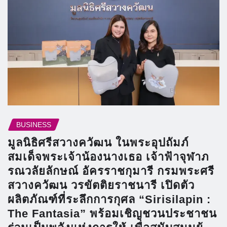
BUSINESS
มูลนิธิศรีสวางควัฒน ในพระอุปถัมภ์
สมเด็จพระเจ้าน้องนางเธอ เจ้าฟ้าจุฬาภ
รณวลัยลักษณ์ อัครราชกุมารี กรมพระศรี
สวางควัฒน วรขัตติยราชนารี เปิดตัว
ผลิตภัณฑ์ที่ระลึกการกุศล “Sirisilapin :
The Fantasia” พร้อมเชิญชวนประชาชน