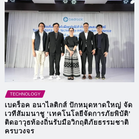
TECHNOLOGY
เบดร็อค อนาไลติกส์ ปักหมุดหาดใหญ่ จัด
เวทีสัมมนาชู ‘เทคโนโลยีจัดการภัยพิบัติ’
ติดอาวุธท้องถิ่นรับมือวิกฤติภัยธรรมชาติ
ครบวงจร