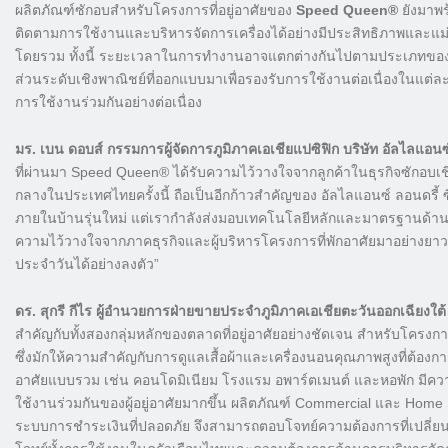
ผลิตภัณฑ์ซักอบสำหรับโครงการที่อยู่อาศัยของ
Speed Queen®
ยังมาพ
ติดตามการใช้งานและบริหารจัดการเครื่องได้อย่างมีประสิทธิภาพและแ
โดยรวม ทั้งนี้ ระยะเวลาในการทำงานอาจแตกต่างกันไปตามประเภทของผ้า 
ส่วนระดับเชิงพาณิชย์ที่ออกแบบมาเพื่อรองรับการใช้งานต่อเนื่องในแต
การใช้งานร่วมกันอย่างต่อเนื่อง
มร. เบน ดอบส์ กรรมการผู้จัดการภูมิภาคเอเชียแปซิฟิก บริษัท อัลไลแอน
ที่ผ่านมา Speed Queen® ได้รับความไว้วางใจจากลูกค้าในธุรกิจซักอบเชิ
กลางในประเทศไทยครั้งนี้ ถือเป็นอีกก้าวสำคัญของ อัลไลแอนซ์ ลอนดรี้ ซิ
ภายในบ้านรุ่นใหม่ แต่เรากำลังส่งมอบเทคโนโลยีหลักและมาตรฐานด้านค
ความไว้วางใจจากภาคธุรกิจและผู้บริหารโครงการที่พักอาศัยมาอย่างยาวน
ประจำวันได้อย่างลงตัว”
ดร. สุกรี กีไร ผู้อำนวยการฝ่ายขายประจำภูมิภาคเอเชียตะวันออกเฉียงใต้
สำคัญกับทั้งสองกลุ่มหลักของตลาดที่อยู่อาศัยอย่างชัดเจน สำหรับโครงการ
ซึ่งมักให้ความสำคัญกับการดูแลเสื้อผ้าและเครื่องนอนคุณภาพสูงที่ต้องก
อาศัยแบบรวม เช่น คอนโดมิเนียม โรงแรม อพาร์ตเมนต์ และหอพัก มีควา
ใช้งานร่วมกันของผู้อยู่อาศัยมากขึ้น ผลิตภัณฑ์ Commercial และ Home
ระบบการชำระเงินที่ปลอดภัย จึงสามารถตอบโจทย์ความต้องการที่เปลี่ยน