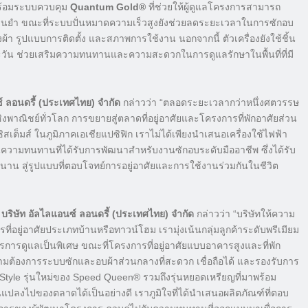
ร้อมระบบควบคุม
Quantum Gold®
ที่ช่วยให้ผู้ดูแลโครงการสามารถ
ม่นยำ ขณะที่ระบบปั่นหมาดความเร็วสูงยังช่วยลดระยะเวลาในการซักอบ
รูปแบบการติดตั้ง และสภาพการใช้งาน นอกจากนี้ ตัวเครื่องยังใช้ชิ้น
่ละวัน ช่วยเสริมความทนทานและความสะดวกในการดูแลรักษาในพื้นที่ที่มี
ซ์ ลอนดรี้ (ประเทศไทย) จำกัด
กล่าวว่า “ตลอดระยะเวลากว่าหนึ่งศตวรรษ
งพาณิชย์ทั่วโลก การขยายสู่ตลาดที่อยู่อาศัยและโครงการที่พักอาศัยส่วน
สเต็มส์ ในภูมิภาคเอเชียแปซิฟิก เราไม่ได้เพียงนำเสนอเครื่องใช้ไฟฟ้า
วามทนทานที่ได้รับการพัฒนาสำหรับงานซักอบระดับมืออาชีพ ซึ่งได้รับ
าน สู่รูปแบบที่ตอบโจทย์การอยู่อาศัยและการใช้งานร่วมกันในชีวิต
 บริษัท อัลไลแอนซ์ ลอนดรี้ (ประเทศไทย) จำกัด
กล่าวว่า “บริษัทให้ความ
ที่อยู่อาศัยประเภทบ้านหรือทาวน์โฮม เรามุ่งเน้นกลุ่มลูกค้าระดับพรีเมียม
ารการดูแลเป็นพิเศษ ขณะที่โครงการที่อยู่อาศัยแบบอาคารสูงและที่พัก
มต้องการระบบซักและอบผ้าส่วนกลางที่สะดวก เชื่อถือได้ และรองรับการ
 Style รุ่นใหม่ของ Speed Queen® รวมถึงรุ่นหยอดเหรียญที่มาพร้อม
แปลงไปของตลาดได้เป็นอย่างดี เราภูมิใจที่ได้นำเสนอผลิตภัณฑ์ที่ตอบ