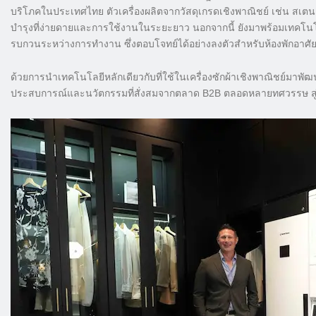
บริโภคในประเทศไทย ตัวเครื่องผลิตจากวัสดุเกรดเชิงพาณิชย์ เช่น สเต
บำรุงที่ง่ายดายและการใช้งานในระยะยาว นอกจากนี้ ยังมาพร้อมเทคโนโล
รบกวนระหว่างการทำงาน ซึ่งตอบโจทย์ได้อย่างลงตัวสำหรับห้องพักอาศัยใ
ด้วยการนำเทคโนโลยีหลักเดียวกับที่ใช้ในเครื่องซักผ้าเชิงพาณิชย์มาพัฒ
ประสบการณ์และนวัตกรรมที่สั่งสมจากตลาด B2B ตลอดหลายทศวรรษ สู่ทาง