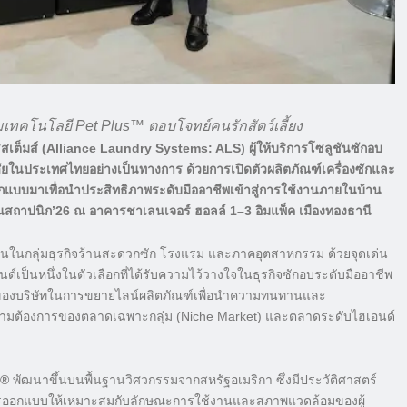
ร้อมเทคโนโลยี Pet Plus™ ตอบโจทย์คนรักสัตว์เลี้ยง
ซิสเต็มส์ (Alliance Laundry Systems: ALS) ผู้ให้บริการโซลูชันซักอบ
าศัยในประเทศไทยอย่างเป็นทางการ ด้วยการเปิดตัวผลิตภัณฑ์เครื่องซักและ
แบบมาเพื่อนำประสิทธิภาพระดับมืออาชีพเข้าสู่การใช้งานภายในบ้าน
านสถาปนิก’26 ณ อาคารชาเลนเจอร์ ฮอลล์ 1–3 อิมแพ็ค เมืองทองธานี
านในกลุ่มธุรกิจร้านสะดวกซัก โรงแรม และภาคอุตสาหกรรม ด้วยจุดเด่น
็นหนึ่งในตัวเลือกที่ได้รับความไว้วางใจในธุรกิจซักอบระดับมืออาชีพ
สำคัญของบริษัทในการขยายไลน์ผลิตภัณฑ์เพื่อนำความทนทานและ
ความต้องการของตลาดเฉพาะกลุ่ม (Niche Market) และตลาดระดับไฮเอนด์
n®
พัฒนาขึ้นบนพื้นฐานวิศวกรรมจากสหรัฐอเมริกา ซึ่งมีประวัติศาสตร์
ับการออกแบบให้เหมาะสมกับลักษณะการใช้งานและสภาพแวดล้อมของผู้