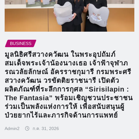
BUSINESS
มูลนิธิศรีสวางควัฒน ในพระอุปถัมภ์
สมเด็จพระเจ้าน้องนางเธอ เจ้าฟ้าจุฬาภ
รณวลัยลักษณ์ อัครราชกุมารี กรมพระศรี
สวางควัฒน วรขัตติยราชนารี เปิดตัว
ผลิตภัณฑ์ที่ระลึกการกุศล “Sirisilapin :
The Fantasia” พร้อมเชิญชวนประชาชน
ร่วมเป็นพลังแห่งการให้ เพื่อสนับสนุนผู้
ป่วยยากไร้และภารกิจด้านการแพทย์
Admin2
ก.ค. 31, 2026