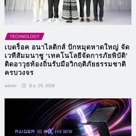
TECHNOLOGY
เบดร็อค อนาไลติกส์ ปักหมุดหาดใหญ่ จัด
เวทีสัมมนาชู ‘เทคโนโลยีจัดการภัยพิบัติ’
ติดอาวุธท้องถิ่นรับมือวิกฤติภัยธรรมชาติ
ครบวงจร
admin
มิ.ย. 29, 2026