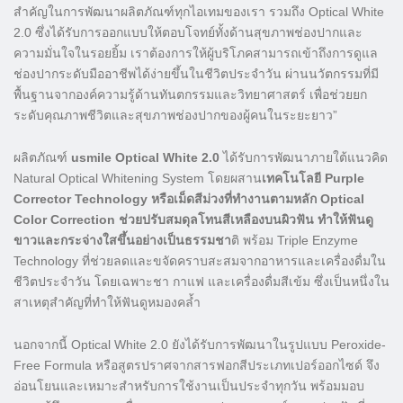
สำคัญในการพัฒนาผลิตภัณฑ์ทุกไอเทมของเรา รวมถึง Optical White
2.0 ซึ่งได้รับการออกแบบให้ตอบโจทย์ทั้งด้านสุขภาพช่องปากและ
ความมั่นใจในรอยยิ้ม เราต้องการให้ผู้บริโภคสามารถเข้าถึงการดูแล
ช่องปากระดับมืออาชีพได้ง่ายขึ้นในชีวิตประจำวัน ผ่านนวัตกรรมที่มี
พื้นฐานจากองค์ความรู้ด้านทันตกรรมและวิทยาศาสตร์ เพื่อช่วยยก
ระดับคุณภาพชีวิตและสุขภาพช่องปากของผู้คนในระยะยาว”
ผลิตภัณฑ์
usmile Optical White 2.0
ได้รับการพัฒนาภายใต้แนวคิด
Natural Optical Whitening System โดยผสาน
เทคโนโลยี Purple
Corrector Technology หรือเม็ดสีม่วงที่ทำงานตามหลัก Optical
Color Correction ช่วยปรับสมดุลโทนสีเหลืองบนผิวฟัน ทำให้ฟันดู
ขาวและกระจ่างใสขึ้นอย่างเป็นธรรมชา
ติ พร้อม Triple Enzyme
Technology ที่ช่วยลดและขจัดคราบสะสมจากอาหารและเครื่องดื่มใน
ชีวิตประจำวัน โดยเฉพาะชา กาแฟ และเครื่องดื่มสีเข้ม ซึ่งเป็นหนึ่งใน
สาเหตุสำคัญที่ทำให้ฟันดูหมองคล้ำ
นอกจากนี้ Optical White 2.0 ยังได้รับการพัฒนาในรูปแบบ Peroxide-
Free Formula หรือสูตรปราศจากสารฟอกสีประเภทเปอร์ออกไซด์ จึง
อ่อนโยนและเหมาะสำหรับการใช้งานเป็นประจำทุกวัน พร้อมมอบ