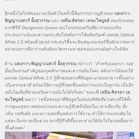
อีกหนึ่งไฮไลท์ของงานเปิดตัวในครั้งนี้คือการปรากฏตัวของ
แตงกวา-
พิญญาเนศวร์ อั้งสุวรรณ
และ
เหนือ-ดิสรยา เตชะไพบูลย์
สองนักแสดง
จากซีรีส์ Dangerous Queen คนโปรดของควีนที่มาร่วมแบ่งปัน
ประสบการณ์และความประทับใจหลังการใช้ผลิตภัณฑ์ usmile Optical
White 2.0 พร้อมด้วยเหล่าเซเลบริตี้และอินฟลูเอนเซอร์ชื่อดังจากหลาก
หลายวงการที่มาร่วมสัมผัสนวัตกรรมล่าสุดของแบรนด์อย่างใกล้ชิด
ด้าน
แตงกวา-พิญญาเนศวร์ อั้งสุวรรณ
กล่าวว่า
“สำหรับแตงกวา รอย
ยิ้มเป็นส่วนสำคัญของบุคลิกภาพและความมั่นใจค่ะ หลังจากได้ลองใช้
usmile Optical White 2.0 รู้สึกชอบตรงที่ฟันดูสะอาดและขาวขึ้นอย่าง
เป็นธรรมชาติ พร้อมให้ความรู้สึกสดชื่นหลังการแปรงในทุกวัน เป็นอีก
หนึ่งไอเท็มที่ช่วยเสริมความมั่นใจได้จริงค่ะ”
ขณะที่
เหนือ-ดิสรยา เต
ชะไพบูลย์
เผยว่า
“เหนือชอบยาสีฟันยูสไมล์ออปติคัลสีม่วงตรงที่ให้ทั้ง
การดูแลสุขภาพช่องปากและความรู้สึกพรีเมียมในเวลาเดียวกัน ทั้ง
กลิ่น รสสัมผัส และความสดชื่นหลังการใช้งาน ทำให้การแปรงฟันใน
แต่ละวันกลายเป็นช่วงเวลาที่รู้สึกดีขึ้นและช่วยให้มั่นใจในรอยยิ้มมาก
ขึ้นด้วยค่ะ”