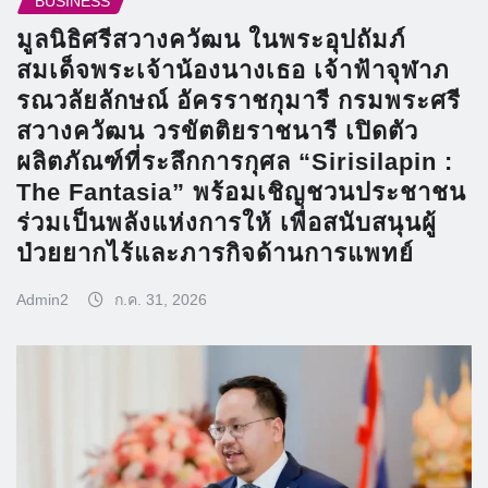
BUSINESS
มูลนิธิศรีสวางควัฒน ในพระอุปถัมภ์
สมเด็จพระเจ้าน้องนางเธอ เจ้าฟ้าจุฬาภ
รณวลัยลักษณ์ อัครราชกุมารี กรมพระศรี
สวางควัฒน วรขัตติยราชนารี เปิดตัว
ผลิตภัณฑ์ที่ระลึกการกุศล “Sirisilapin :
The Fantasia” พร้อมเชิญชวนประชาชน
ร่วมเป็นพลังแห่งการให้ เพื่อสนับสนุนผู้
ป่วยยากไร้และภารกิจด้านการแพทย์
Admin2
ก.ค. 31, 2026