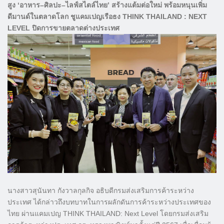
สูง ‘อาหาร–ศิลปะ–ไลฟ์สไตล์ไทย’ สร้างแต้มต่อใหม่ พร้อมหนุนเพิ่ม
ดีมานด์ในตลาดโลก ชูแคมเปญเรือธง THINK THAILAND : NEXT
LEVEL ปิดการขายตลาดต่างประเทศ
นางสาวสุนันทา กังวาลกุลกิจ อธิบดีกรมส่งเสริมการค้าระหว่าง
ประเทศ ได้กล่าวถึงบทบาทในการผลักดันการค้าระหว่างประเทศของ
ไทย ผ่านแคมเปญ THINK THAILAND: Next Level โดยกรมส่งเสริม