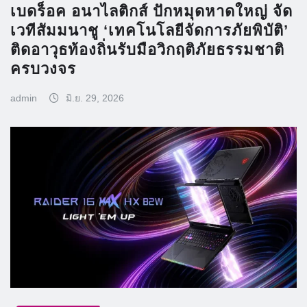
เบดร็อค อนาไลติกส์ ปักหมุดหาดใหญ่ จัด
เวทีสัมมนาชู ‘เทคโนโลยีจัดการภัยพิบัติ’
ติดอาวุธท้องถิ่นรับมือวิกฤติภัยธรรมชาติ
ครบวงจร
admin
มิ.ย. 29, 2026