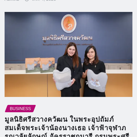
BUSINESS
มูลนิธิศรีสวางควัฒน ในพระอุปถัมภ์
สมเด็จพระเจ้าน้องนางเธอ เจ้าฟ้าจุฬาภ
รณวลัยลักษณ์ อัครราชกุมารี กรมพระศรี