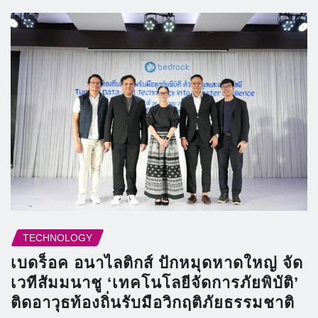
TECHNOLOGY
เบดร็อค อนาไลติกส์ ปักหมุดหาดใหญ่ จัด
เวทีสัมมนาชู ‘เทคโนโลยีจัดการภัยพิบัติ’
ติดอาวุธท้องถิ่นรับมือวิกฤติภัยธรรมชาติ