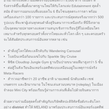
อาณาจักรแห่งความมหัศจรรย์บนพื้นที่กว่า 5,000 ตารางเมตร ที่
รังสรรค์ขึ้นเพื่อตั้งมาตรฐานใหม่ให้กับโลกแห่ง Edutainment สุดล้ำ
สมัย ด้วยการออกแบบที่แยบยลใน 6 ธีมโซนสุดตระการตา พร้อม
เครื่องเล่นกว่า 100 รายการ และประสบการณ์สุดสมจริงมากกว่า 500
รูปแบบ ที่จะพาผู้เล่นทุกคนดำดิ่งสู่จินตนาการเหนือจริง ที่นี่จึงกลาย
เป็นจุดหมายปลายทางแห่งความสนุกเชิงการเรียนรู้ที่ไม่เหมือนใคร
เหมาะสำหรับทุกครอบครัวทั้งจากไทยและทั่วโลก เด็ก ๆ และครอบครัว
จะได้สัมผัสประสบการณ์อันหลากหลาย เช่น
• ดำดิ่งสู่โลกใต้ทะเลลึกลับกับ Wandering Carousel
• โบยบินเหนือก้อนเมฆไปกับ Sparkle Sky Cruise
• พิชิต Cloudtop Jungle Gym ฐานปีนป่ายขนาดมหึมาสูงกว่า 5 ชั้น
• ต่อสู้ในสังเวียนอินเทอร์แอคทีฟแบบเสมือนอยู่ในเหตุการณ์จริง
Meta-Racers
• สำรวจอาชีพกว่า 20 อาชีพ อาทิ นายแพทย์ นักดับเพลิง เชฟ
เกษตรกร และอีกมากมาย ในโซนเล่นสวมบทบาท (roleplay) ในเมือง
จำลอง Mini City พร้อมเรียนรู้ผ่านการเล่นที่เต็มไปด้วยจินตนาการ
ด้วยความร่วมมือสุดครั้งสำคัญกับบริษัทศิลปะดิจิทัลชื่อดังระดับโลก
อย่าง
district
ทำให้ MELAND มาพร้อมประสบการณ์อินเทอร์แอคทีฟ