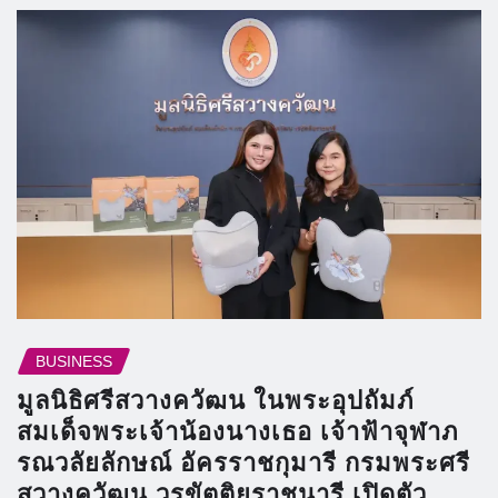
BUSINESS
มูลนิธิศรีสวางควัฒน ในพระอุปถัมภ์
สมเด็จพระเจ้าน้องนางเธอ เจ้าฟ้าจุฬาภ
รณวลัยลักษณ์ อัครราชกุมารี กรมพระศรี
สวางควัฒน วรขัตติยราชนารี เปิดตัว