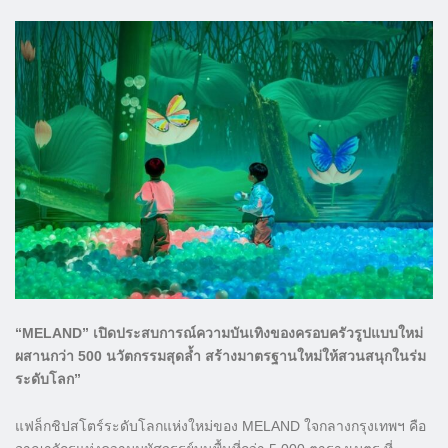
“MELAND” เปิดประสบการณ์ความบันเทิงของครอบครัวรูปแบบใหม่
ผสานกว่า 500 นวัตกรรมสุดล้ำ สร้างมาตรฐานใหม่ให้สวนสนุกในร่ม
ระดับโลก”
แฟล็กชิปสโตร์ระดับโลกแห่งใหม่ของ MELAND ใจกลางกรุงเทพฯ คือ