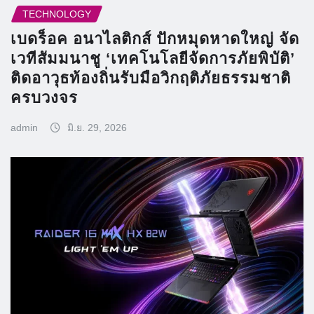
TECHNOLOGY
เบดร็อค อนาไลติกส์ ปักหมุดหาดใหญ่ จัด
เวทีสัมมนาชู ‘เทคโนโลยีจัดการภัยพิบัติ’
ติดอาวุธท้องถิ่นรับมือวิกฤติภัยธรรมชาติ
ครบวงจร
admin
มิ.ย. 29, 2026