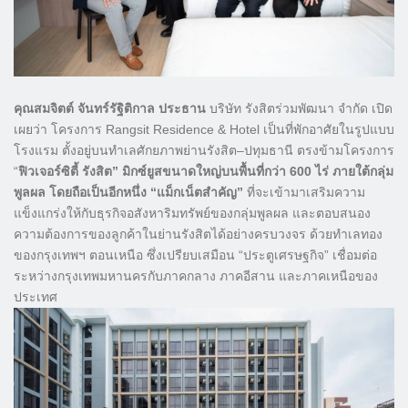
คุณสมจิตต์ จันทร์รัฐิติกาล ประธาน
บริษัท รังสิตร่วมพัฒนา จำกัด เปิด
เผยว่า โครงการ Rangsit Residence & Hotel เป็นที่พักอาศัยในรูปแบบ
โรงแรม ตั้งอยู่บนทำเลศักยภาพย่านรังสิต–ปทุมธานี ตรงข้ามโครงการ
“
ฟิวเจอร์ซิตี้ รังสิต” มิกซ์ยูสขนาดใหญ่บนพื้นที่กว่า 600 ไร่ ภายใต้กลุ่ม
พูลผล โดยถือเป็นอีกหนึ่ง “แม็กเน็ตสำคัญ”
ที่จะเข้ามาเสริมความ
แข็งแกร่งให้กับธุรกิจอสังหาริมทรัพย์ของกลุ่มพูลผล และตอบสนอง
ความต้องการของลูกค้าในย่านรังสิตได้อย่างครบวงจร ด้วยทำเลทอง
ของกรุงเทพฯ ตอนเหนือ ซึ่งเปรียบเสมือน “ประตูเศรษฐกิจ” เชื่อมต่อ
ระหว่างกรุงเทพมหานครกับภาคกลาง ภาคอีสาน และภาคเหนือของ
ประเทศ