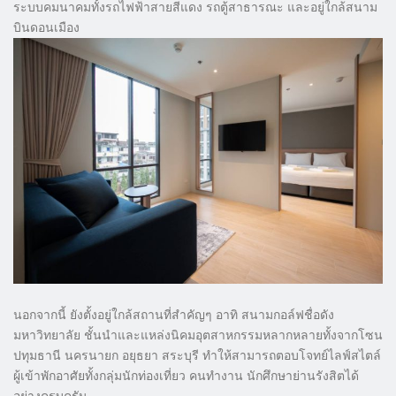
ระบบคมนาคมทั้งรถไฟฟ้าสายสีแดง รถตู้สาธารณะ และอยู่ใกล้สนาม
บินดอนเมือง
นอกจากนี้ ยังตั้งอยู่ใกล้สถานที่สำคัญๆ อาทิ สนามกอล์ฟชื่อดัง
มหาวิทยาลัย ชั้นนำและแหล่งนิคมอุตสาหกรรมหลากหลายทั้งจากโซน
ปทุมธานี นครนายก อยุธยา สระบุรี ทำให้สามารถตอบโจทย์ไลฟ์สไตล์
ผู้เข้าพักอาศัยทั้งกลุ่มนักท่องเที่ยว คนทำงาน นักศึกษาย่านรังสิตได้