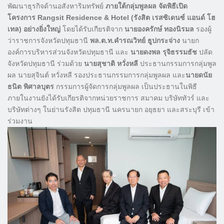
พัฒนาธุรกิจด้านอสังหาริมทรัพย์
ภายใต้กลุ่มพูลผล จัดพิธีเปิด
โครงการ Rangsit Residence & Hotel (รังสิต เรสซิเดนซ์ แอนด์ โฮ
เทล) อย่างยิ่งใหญ่
โดยได้รับเกียรติจาก
นายองครักษ์ ทองนิรมล
รองผู้
ว่าราชการจังหวัดปทุมธานี
พล.ต.ท.คำรณวิทย์ ธูปกระจ่าง
นายก
องค์การบริหารส่วนจังหวัดปทุมธานี และ
นายดงพล รุจิธรรมธัช
ปลัด
จังหวัดปทุมธานี ร่วมด้วย
นายสุชาติ หวั่งหลี
ประธานกรรมการกลุ่มพูล
ผล นายสุจินต์ หวั่งหลี รองประธานกรรมการกลุ่มพูลผล และ
นายดนัย
ธนิต พิศาลบุตร
กรรมการผู้จัดการกลุ่มพูลผล เป็นประธานในพิธี
ภายในงานยังได้รับเกียรติจากหน่วยราชการ สมาคม บริษัททัวร์ และ
บริษัทต่างๆ ในย่านรังสิต ปทุมธานี นครนายก อยุธยา และสระบุรี เข้า
ร่วมงาน