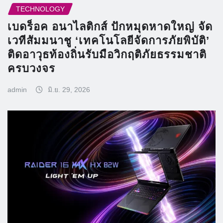
TECHNOLOGY
เบดร็อค อนาไลติกส์ ปักหมุดหาดใหญ่ จัด
เวทีสัมมนาชู ‘เทคโนโลยีจัดการภัยพิบัติ’
ติดอาวุธท้องถิ่นรับมือวิกฤติภัยธรรมชาติ
ครบวงจร
admin
มิ.ย. 29, 2026