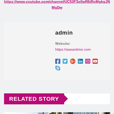
https://www.youtube.com/channel/UC53FSx0wR6jRoMgkqJN
MqDw
admin
Website:
https://aseantime.com
RELATED STORY