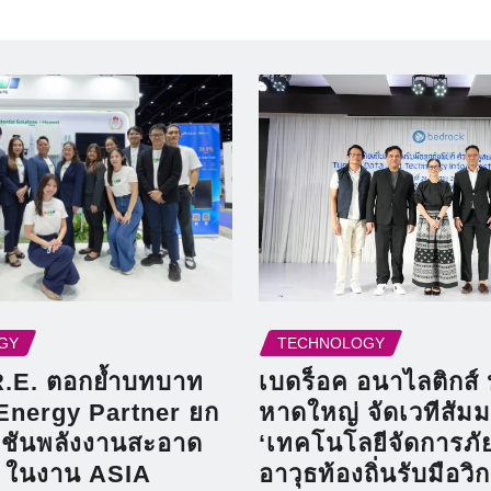
GY
TECHNOLOGY
R.E. ตอกย้ำบทบาท
เบดร็อค อนาไลติกส์ 
Energy Partner ยก
หาดใหญ่ จัดเวทีสัม
ูชันพลังงานสะอาด
‘เทคโนโลยีจัดการภัยพ
 ในงาน ASIA
อาวุธท้องถิ่นรับมือวิ