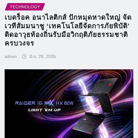
TECHNOLOGY
เบดร็อค อนาไลติกส์ ปักหมุดหาดใหญ่ จัด
เวทีสัมมนาชู ‘เทคโนโลยีจัดการภัยพิบัติ’
ติดอาวุธท้องถิ่นรับมือวิกฤติภัยธรรมชาติ
ครบวงจร
admin
มิ.ย. 29, 2026